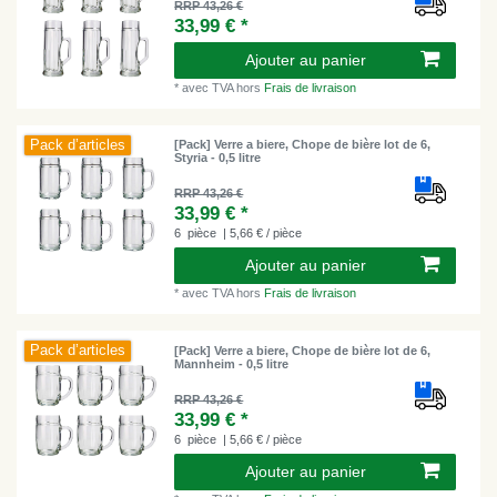
RRP 43,26 €
33,99 € *
Ajouter au panier
*
avec TVA
hors
Frais de livraison
Pack d’articles
[Pack] Verre a biere, Chope de bière lot de 6,
Styria - 0,5 litre
RRP 43,26 €
33,99 € *
6
pièce
| 5,66 € / pièce
Ajouter au panier
*
avec TVA
hors
Frais de livraison
Pack d’articles
[Pack] Verre a biere, Chope de bière lot de 6,
Mannheim - 0,5 litre
RRP 43,26 €
33,99 € *
6
pièce
| 5,66 € / pièce
Ajouter au panier