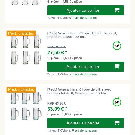
6
pièce
| 4,58 € / pièce
Ajouter au panier
*
avec TVA
hors
Frais de livraison
Pack d’articles
[Pack] Verre a biere, Chope de bière lot de 6,
Premium, Lisse - 0,3 litre
RRP 35,00 €
27,50 € *
6
pièce
| 4,58 € / pièce
Ajouter au panier
*
avec TVA
hors
Frais de livraison
Pack d’articles
[Pack] Verre a biere, Chope de bière avec
bouclier lot de 6, Gambrinus - 0,5 litre
RRP 43,26 €
33,99 € *
6
pièce
| 5,66 € / pièce
Ajouter au panier
*
avec TVA
hors
Frais de livraison