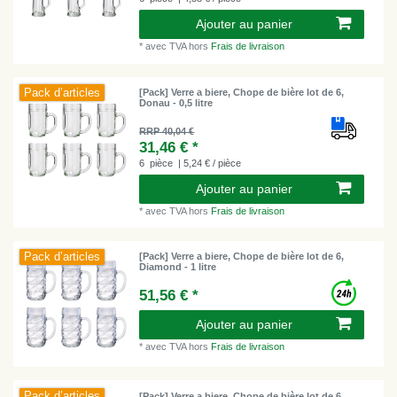
Ajouter au panier
*
avec TVA
hors
Frais de livraison
Pack d’articles
[Pack] Verre a biere, Chope de bière lot de 6,
Donau - 0,5 litre
RRP 40,04 €
31,46 € *
6
pièce
| 5,24 € / pièce
Ajouter au panier
*
avec TVA
hors
Frais de livraison
Pack d’articles
[Pack] Verre a biere, Chope de bière lot de 6,
Diamond - 1 litre
51,56 € *
Ajouter au panier
*
avec TVA
hors
Frais de livraison
Pack d’articles
[Pack] Verre a biere, Chope de bière lot de 6,