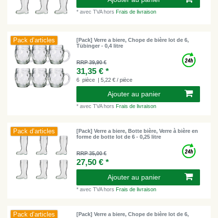
*
avec TVA
hors
Frais de livraison
Pack d’articles
[Pack] Verre a biere, Chope de bière lot de 6,
Tübinger - 0,4 litre
RRP 39,90 €
31,35 € *
6
pièce
| 5,22 € / pièce
Ajouter au panier
*
avec TVA
hors
Frais de livraison
Pack d’articles
[Pack] Verre a biere, Botte bière, Verre à bière en
forme de botte lot de 6 - 0,25 litre
RRP 35,00 €
27,50 € *
Ajouter au panier
*
avec TVA
hors
Frais de livraison
Pack d’articles
[Pack] Verre a biere, Chope de bière lot de 6,