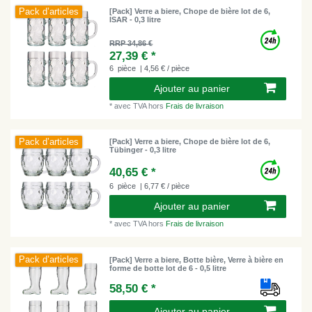
Pack d’articles
[Pack] Verre a biere, Chope de bière lot de 6,
ISAR - 0,3 litre
RRP 34,86 €
27,39 € *
6
pièce
| 4,56 € / pièce
Ajouter au panier
*
avec TVA
hors
Frais de livraison
Pack d’articles
[Pack] Verre a biere, Chope de bière lot de 6,
Tübinger - 0,3 litre
40,65 € *
6
pièce
| 6,77 € / pièce
Ajouter au panier
*
avec TVA
hors
Frais de livraison
Pack d’articles
[Pack] Verre a biere, Botte bière, Verre à bière en
forme de botte lot de 6 - 0,5 litre
58,50 € *
Ajouter au panier