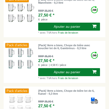
Mannheim - 0,3 litre
RRP 35,00 €
27,50 € *
6
pièce
Ajouter au panier
*
avec TVA
hors
Frais de livraison
Pack d’articles
[Pack] Verre a biere, Chope de bière avec
bouclier lot de 6, Gambrinus - 0,3 litre
RRP 35,00 €
27,50 € *
6
pièce
| 4,58 € / pièce
Ajouter au panier
*
avec TVA
hors
Frais de livraison
Pack d’articles
[Pack] Verre a biere, Chope de bière lot de 6,
Kaiser - 0,3 litre
RRP 35,00 €
27,50 € *