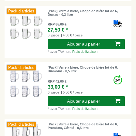
Pack d’articles
[Pack] Verre a biere, Chope de bière lot de 6,
Donau - 0,3 litre
RRP 35,00 €
27,50 € *
6
pièce
| 4,58 € / pièce
Ajouter au panier
*
avec TVA
hors
Frais de livraison
Pack d’articles
[Pack] Verre a biere, Chope de bière lot de 6,
Diamond - 0,5 litre
RRP 42,00 €
33,00 € *
6
pièce
| 5,50 € / pièce
Ajouter au panier
*
avec TVA
hors
Frais de livraison
Pack d’articles
[Pack] Verre a biere, Chope de bière lot de 6,
Premium, Côtelé - 0,5 litre