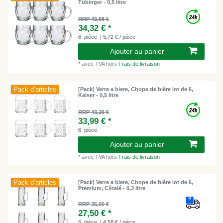
Tübinger - 0,5 litre
RRP 43,68 €
34,32 € *
6
pièce
| 5,72 € / pièce
Ajouter au panier
*
avec TVA
hors
Frais de livraison
Pack d’articles
[Pack] Verre a biere, Chope de bière lot de 6,
Kaiser - 0,5 litre
RRP 43,26 €
33,99 € *
6
pièce
Ajouter au panier
*
avec TVA
hors
Frais de livraison
Pack d’articles
[Pack] Verre a biere, Chope de bière lot de 6,
Premium, Côtelé - 0,3 litre
RRP 35,00 €
27,50 € *
6
pièce
| 4,58 € / pièce