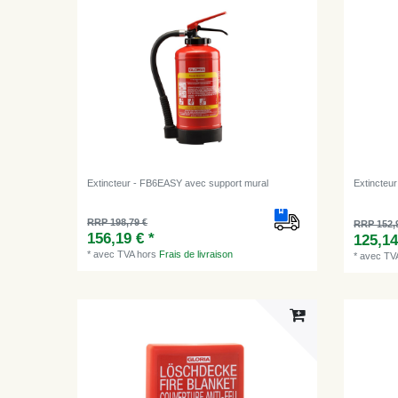
Extincteur - FB6EASY avec support mural
Extincteu
RRP 198,79 €
RRP 152,
156,19 € *
125,14
*
avec TVA
hors
Frais de livraison
*
avec TV