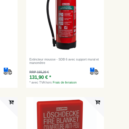
Extincteur mousse - SDB 6 avec support mural et
manomètre
RRP 155,20 €
131,90 € *
*
avec TVA
hors
Frais de livraison