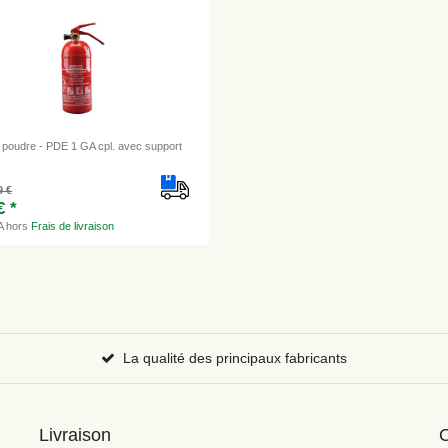
r poudre - PDE 1 GA cpl. avec support
9 €
€ *
A
hors
Frais de livraison
La qualité des principaux fabricants
Livraison
O