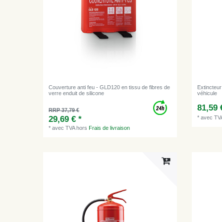
Couverture anti feu - GLD120 en tissu de fibres de
Extincteu
verre enduit de silicone
véhicule
81,59 
RRP 37,79 €
29,69 € *
*
avec TV
*
avec TVA
hors
Frais de livraison