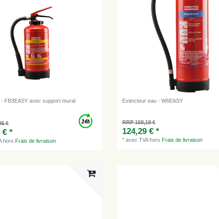
r - FB3EASY avec support mural
Extincteur eau - W6EASY
RRP 158,19 €
95 €
124,29 € *
 € *
*
avec TVA
hors
Frais de livraison
A
hors
Frais de livraison