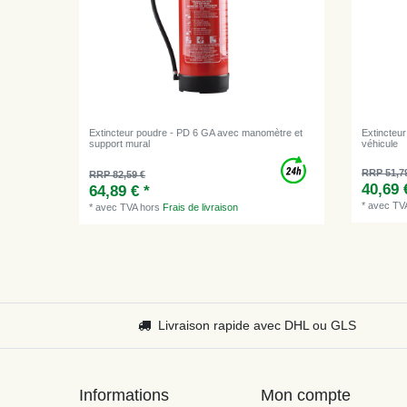
Extincteur poudre - PD 6 GA avec manomètre et
Extincteu
support mural
véhicule
RRP 51,7
RRP 82,59 €
40,69 
64,89 € *
*
avec TV
*
avec TVA
hors
Frais de livraison
Livraison rapide avec DHL ou GLS
Informations
Mon compte