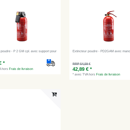
r poudre - P 2 GM cpl. avec support pour
Extincteur poudre - PD2GAM avec man
€ *
RRP 54,59 €
42,89 € *
A
hors
Frais de livraison
*
avec TVA
hors
Frais de livraison