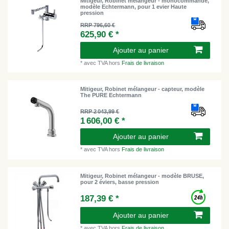
Mitigeur, Robinet mélangeur - monocommande,
modèle Echtermann, pour 1 evier Haute
pression
RRP 796,60 €
625,90 € *
Ajouter au panier
*
avec TVA
hors
Frais de livraison
Mitigeur, Robinet mélangeur - capteur, modèle
The PURE Echtermann
RRP 2 043,99 €
1 606,00 € *
Ajouter au panier
*
avec TVA
hors
Frais de livraison
Mitigeur, Robinet mélangeur - modèle BRUSE,
pour 2 éviers, basse pression
187,39 € *
Ajouter au panier
*
avec TVA
hors
Frais de livraison