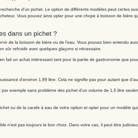
 recherche d'un pichet. Le option de différents modèles peut certes su
acheteur. Vous pouvez ainsi opter pour une chope à boisson de bière q
es dans un pichet ?
vir de la boisson de bière ou de l'eau. Vous pouvez bien entendu aussi
en sûr refroidir avec quelques glaçons si nécessaire.
 en fait un achat intéressant tant pour la partie de gastronomie que pour
puissance d'environ 1,89 litre. Cela ne signifie pas pour autant que d'au
z par exemple sans problème des pichet d'un volume de 1,5 litre seule
ichet ou de la carafe à eau de votre option et opter pour un modèle qu
le n'est pas toujours le bon choix. Dans votre cas, il peut être judicieux