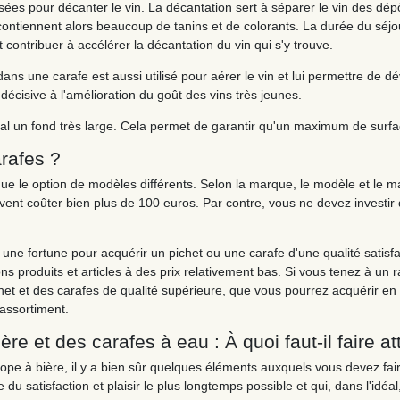
lisées pour décanter le vin. La décantation sert à séparer le vin des dépô
ontiennent alors beaucoup de tanins et de colorants. La durée du séjo
contribuer à accélérer la décantation du vin qui s'y trouve.
dans une carafe est aussi utilisé pour aérer le vin et lui permettre de 
écisive à l'amélioration du goût des vins très jeunes.
l un fond très large. Cela permet de garantir qu'un maximum de surface
arafes ?
 que le option de modèles différents. Selon la marque, le modèle et le m
euvent coûter bien plus de 100 euros. Par contre, vous ne devez investi
une fortune pour acquérir un pichet ou une carafe d'une qualité satisfai
ns produits et articles à des prix relativement bas. Si vous tenez à un r
chet et des carafes de qualité supérieure, que vous pourrez acquérir e
assortiment.
e et des carafes à eau : À quoi faut-il faire at
pe à bière, il y a bien sûr quelques éléments auxquels vous devez fair
du satisfaction et plaisir le plus longtemps possible et qui, dans l'idéa