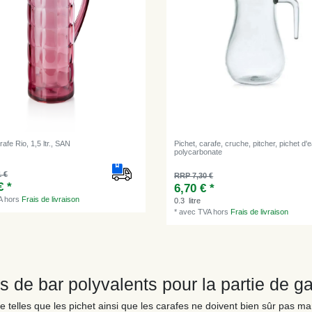
rafe Rio, 1,5 ltr., SAN
Pichet, carafe, cruche, pitcher, pichet d'ea
polycarbonate
1 €
RRP 7,30 €
€ *
6,70 € *
A
hors
Frais de livraison
0.3
litre
*
avec TVA
hors
Frais de livraison
res de bar polyvalents pour la partie de g
 telles que les pichet ainsi que les carafes ne doivent bien sûr pas ma