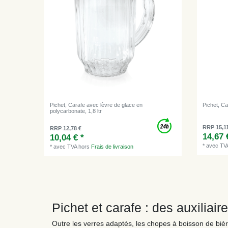
Pichet, Carafe avec lèvre de glace en
Pichet, Ca
polycarbonate, 1,8 ltr
RRP 15,1
RRP 12,78 €
14,67 
10,04 € *
*
avec TV
*
avec TVA
hors
Frais de livraison
Pichet et carafe : des auxiliai
Outre les verres adaptés, les chopes à boisson de bière