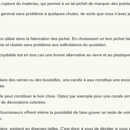
 rupture du matériau, qui permet à un tel pichet de marquer des point
en gerenal sans problème à quelques chutes, de sorte que vous n'avez p
ssi utilisé dans la fabrication des pichet. En choisissant un bon pichet f
e et résiste sans problème aux sollicitations du quotidien.
noxydable est en tout cas une bonne alternative au verre et au plastique
ans des verres ou des bouteilles, une carafe à eau constitue une excell
ée.
èle peut constituer le bon choix. Optez par exemple pour une carafe sim
 de décorations colorées.
fournisseurs offrent même la possibilité de faire graver un texte de votr
u.
e, existent en diverses tailles. C'est donc à vous de décider si vous pr