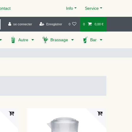
ntact
Info
Service
se connecter
Enregistrer
0
0
0,00 €
Autre
Brassage
Bar