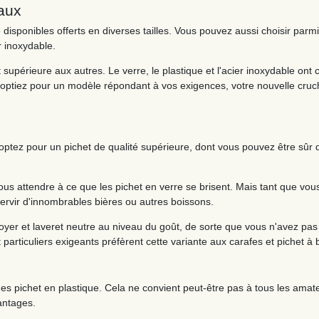
iaux
disponibles offerts en diverses tailles. Vous pouvez aussi choisir parmi
er inoxydable.
 supérieure aux autres. Le verre, le plastique et l'acier inoxydable on
s optiez pour un modèle répondant à vos exigences, votre nouvelle cruch
optez pour un pichet de qualité supérieure, dont vous pouvez être sûr q
 attendre à ce que les pichet en verre se brisent. Mais tant que vous 
ervir d'innombrables bières ou autres boissons.
toyer et laveret neutre au niveau du goût, de sorte que vous n'avez pas à
particuliers exigeants préfèrent cette variante aux carafes et pichet à
des pichet en plastique. Cela ne convient peut-être pas à tous les amateu
antages.