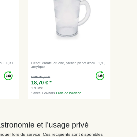
u - 0,3 l,
Pichet, carafe, cruche, pitcher, pichet d'eau - 1,9 l,
acrylique
RRP 21,50 €
18,70 € *
1.9
litre
*
avec TVA
hors
Frais de livraison
astronomie et l'usage privé
nquer lors du service. Ces récipients sont disponibles