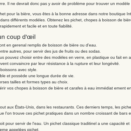
verre. Il ne devrait donc pas y avoir de problème pour trouver un modèle
chet pour la bière, vous êtes à la bonne adresse dans notre boutique I
e dans différents modèles. Obtenez les pichet, chopes à boisson de bièr
apidement et facile et en toute fiabilité.
 un coup d'œil
sont en gerenal remplis de boisson de bière ou d'eau.
entre autres, pour servir des jus de fruits ou des sodas.
ous pouvez choisir entre des modèles en verre, en plastique ou fait en a
vent convaincre par leur résistance à la rupture et leur longévité.
 boissons avec style.
able et possède une longue durée de vie.
erses tailles et formes types au choix.
rir vos chopes à boisson de bière et carafes à eau immédiat ement en
out aux États-Unis, dans les restaurants. Ces derniers temps, les piche
ue l'on trouve ces pichet pratiques dans un nombre croissant de bars et
oit pour servir de l'eau. Un pichet classique traditinel a une capacité et 
meme appelées pichet.