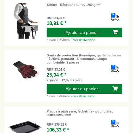
Tablier - Résistant au feu, 280 g/m²
RRP 24,07 €
18,91 € *
Ajouter au panier
*
avec TVA
hors
Frais de livraison
Gants de protection thermique, gants barbecue
- à 250°C pendant 15 secondes, Coupe
confortable, 2 pièces
RRP 33,01 €
25,94 € *
2
pièce
| 12,97 € / pièce
Ajouter au panier
*
avec TVA
hors
Frais de livraison
Plaque à pâtisserie, lèchefrite - pour griller,
590x470x50 mm
RRP 135,32 €
106,33 € *