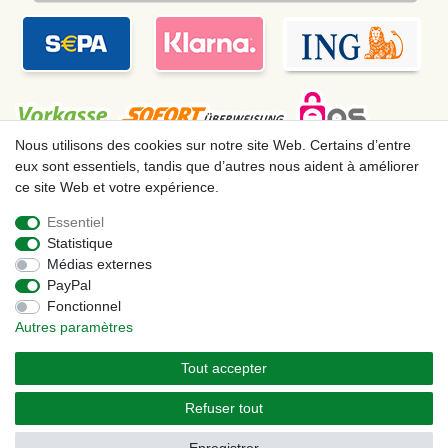
Nous utilisons des cookies sur notre site Web. Certains d’entre
eux sont essentiels, tandis que d’autres nous aident à améliorer
ce site Web et votre expérience.
Mentions légales
Déclaration de confidentialité
Essentiel
Statistique
Conditions générales
Droit de rétractation
Médias externes
PayPal
Fonctionnel
Contact
Rétracter le contrat ici
Autres paramètres
Tout accepter
© Copyright 2026 | Tous droits réservés. – Les prix indiqués par le Vendeur au
moment de la commande sont libellés en Euros TTC. Les conditions s’appliquent aux
Refuser tout
livraisons en France !