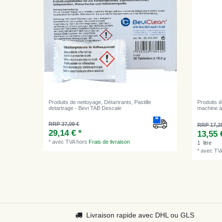
Produits de nettoyage, Détartrants, Pastille
Produits d
detartrage - Bevi TAB Descale
machine à 
RRP 37,09 €
RRP 17,2
29,14 € *
13,55 
*
avec TVA
hors
Frais de livraison
1
litre
*
avec TV
Livraison rapide avec DHL ou GLS