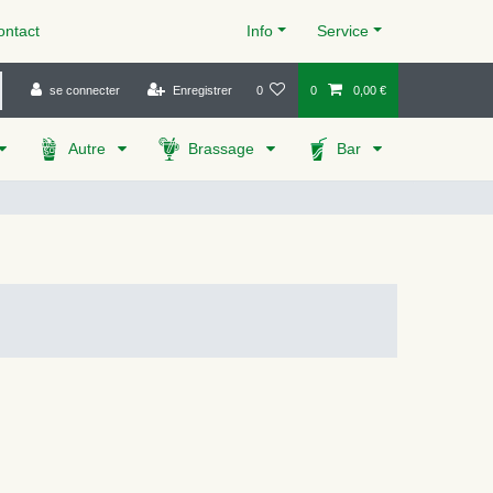
ntact
Info
Service
se connecter
Enregistrer
0
0
0,00 €
Autre
Brassage
Bar