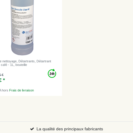
e nettoyage, Détartrants, Détartrant
café - 1L, bouteille
5 €
€ *
A
hors
Frais de livraison
La qualité des principaux fabricants