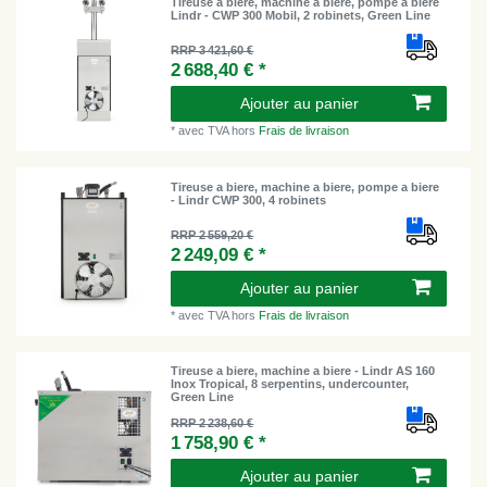
Tireuse a biere, machine a biere, pompe a biere
Lindr - CWP 300 Mobil, 2 robinets, Green Line
RRP 3 421,60 €
2 688,40 € *
Ajouter au panier
*
avec TVA
hors
Frais de livraison
Tireuse a biere, machine a biere, pompe a biere
- Lindr CWP 300, 4 robinets
RRP 2 559,20 €
2 249,09 € *
Ajouter au panier
*
avec TVA
hors
Frais de livraison
Tireuse a biere, machine a biere - Lindr AS 160
Inox Tropical, 8 serpentins, undercounter,
Green Line
RRP 2 238,60 €
1 758,90 € *
Ajouter au panier