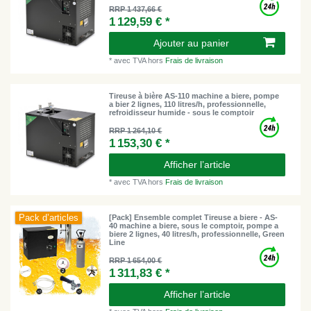
RRP 1 437,66 €
1 129,59 € *
Ajouter au panier
*
avec TVA
hors
Frais de livraison
Tireuse à bière AS-110 machine a biere, pompe
a bier 2 lignes, 110 litres/h, professionnelle,
refroidisseur humide - sous le comptoir
RRP 1 264,10 €
1 153,30 € *
Afficher l’article
*
avec TVA
hors
Frais de livraison
Pack d’articles
[Pack] Ensemble complet Tireuse a biere - AS-
40 machine a biere, sous le comptoir, pompe a
biere 2 lignes, 40 litres/h, professionnelle, Green
Line
RRP 1 654,00 €
1 311,83 € *
Afficher l’article