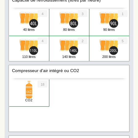
Capacité de refroidissement (litres par heure)
4
3
1
40 litres
80 litres
90 litres
4
2
5
110 litres
140 litres
200 litres
Compresseur d'air intégré ou CO2
18
CO2