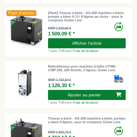
Pack d’articles
[Pack] Tireuse a biere - AS-200 machine a biere,
pompe a biere 4 / 6 / 8 lignes au choix - sous le
comptoir, Green Line
RRP 1 920,66 €
1 509,09 € *
Afficher l’article
*
avec TVA
hors
Frais de livraison
Refroidisseur pour machine à bière UTWK -
CWP 100, 100 litres/h, 3 lignes, Green Line
RRP 1 433,50 €
1 126,30 € *
Ajouter au panier
*
avec TVA
hors
Frais de livraison
Tireuse a biere - AS-200 machine a biere, pompe
a biere 4 lignes, sous le comptoir, Green Line
RRP 1 920,70 €