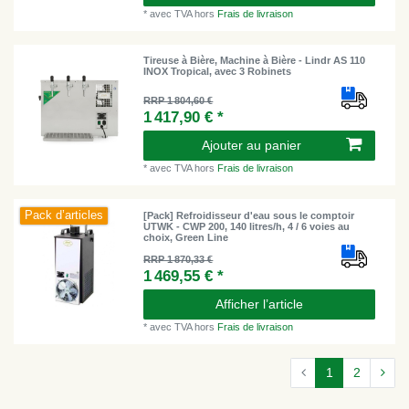
*
avec TVA
hors
Frais de livraison
Tireuse à Bière, Machine à Bière - Lindr AS 110
INOX Tropical, avec 3 Robinets
RRP 1 804,60 €
1 417,90 € *
Ajouter au panier
*
avec TVA
hors
Frais de livraison
Pack d’articles
[Pack] Refroidisseur d'eau sous le comptoir
UTWK - CWP 200, 140 litres/h, 4 / 6 voies au
choix, Green Line
RRP 1 870,33 €
1 469,55 € *
Afficher l’article
*
avec TVA
hors
Frais de livraison
1
2