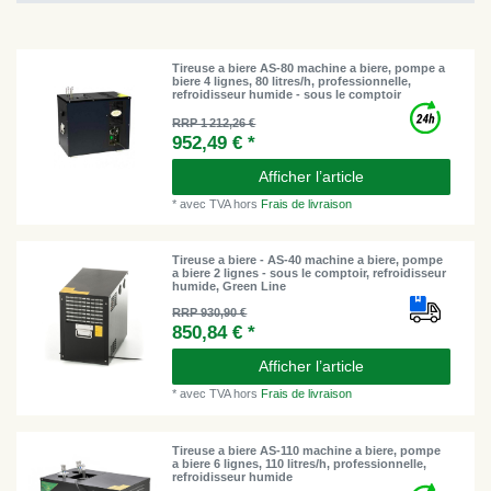
Tireuse a biere AS-80 machine a biere, pompe a
biere 4 lignes, 80 litres/h, professionnelle,
refroidisseur humide - sous le comptoir
RRP 1 212,26 €
952,49 € *
Afficher l’article
*
avec TVA
hors
Frais de livraison
Tireuse a biere - AS-40 machine a biere, pompe
a biere 2 lignes - sous le comptoir, refroidisseur
humide, Green Line
RRP 930,90 €
850,84 € *
Afficher l’article
*
avec TVA
hors
Frais de livraison
Tireuse a biere AS-110 machine a biere, pompe
a biere 6 lignes, 110 litres/h, professionnelle,
refroidisseur humide