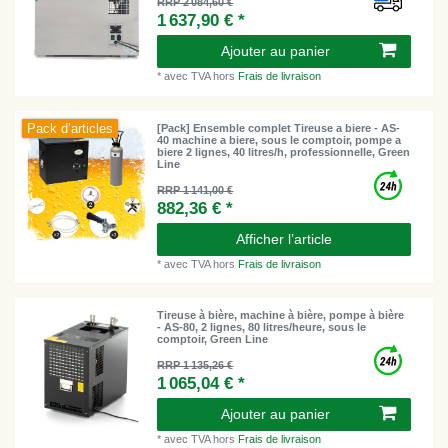
RRP 2 084,60 €
1 637,90 € *
Ajouter au panier
*
avec TVA
hors
Frais de livraison
Pack d’articles
[Pack] Ensemble complet Tireuse a biere - AS-
40 machine a biere, sous le comptoir, pompe a
biere 2 lignes, 40 litres/h, professionnelle, Green
Line
RRP 1 141,00 €
882,36 € *
Afficher l’article
*
avec TVA
hors
Frais de livraison
Tireuse à bière, machine à bière, pompe à bière
- AS-80, 2 lignes, 80 litres/heure, sous le
comptoir, Green Line
RRP 1 135,26 €
1 065,04 € *
Ajouter au panier
*
avec TVA
hors
Frais de livraison