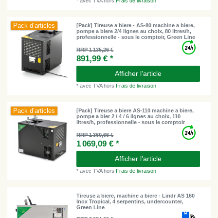
*
avec TVA
hors
Frais de livraison
Pack d’articles
[Pack] Tireuse a biere - AS-80 machine a biere,
pompe a biere 2/4 lignes au choix, 80 litres/h,
professionnelle - sous le comptoir, Green Line
RRP 1 135,26 €
891,99 € *
Afficher l’article
*
avec TVA
hors
Frais de livraison
Pack d’articles
[Pack] Tireuse a biere AS-110 machine a biere,
pompe a bier 2 / 4 / 6 lignes au choix, 110
litres/h, professionnelle - sous le comptoir
RRP 1 360,66 €
1 069,09 € *
Afficher l’article
*
avec TVA
hors
Frais de livraison
Tireuse a biere, machine a biere - Lindr AS 160
Inox Tropical, 4 serpentins, undercounter,
Green Line