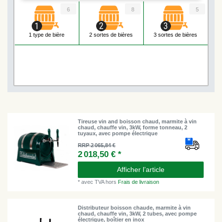
6
8
5
1 type de bière
2 sortes de bières
3 sortes de bières
Tireuse vin and boisson chaud, marmite à vin
chaud, chauffe vin, 3kW, forme tonneau, 2
tuyaux, avec pompe électrique
RRP 2 065,84 €
2 018,50 € *
Afficher l’article
*
avec TVA
hors
Frais de livraison
Distributeur boisson chaude, marmite à vin
chaud, chauffe vin, 3kW, 2 tubes, avec pompe
électrique, boîtier en inox