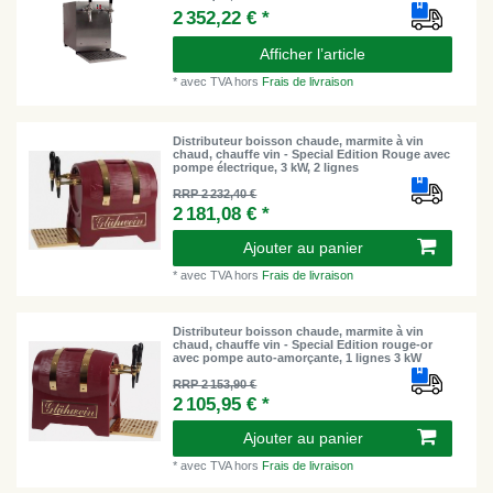
2 352,22 € *
Afficher l’article
*
avec TVA
hors
Frais de livraison
Distributeur boisson chaude, marmite à vin
chaud, chauffe vin - Special Edition Rouge avec
pompe électrique, 3 kW, 2 lignes
RRP 2 232,40 €
2 181,08 € *
Ajouter au panier
*
avec TVA
hors
Frais de livraison
Distributeur boisson chaude, marmite à vin
chaud, chauffe vin - Special Edition rouge-or
avec pompe auto-amorçante, 1 lignes 3 kW
RRP 2 153,90 €
2 105,95 € *
Ajouter au panier
*
avec TVA
hors
Frais de livraison