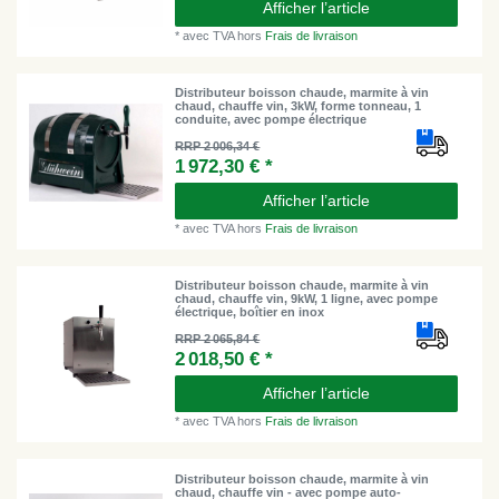
Afficher l’article
*
avec TVA
hors
Frais de livraison
Distributeur boisson chaude, marmite à vin
chaud, chauffe vin, 3kW, forme tonneau, 1
conduite, avec pompe électrique
RRP 2 006,34 €
1 972,30 € *
Afficher l’article
*
avec TVA
hors
Frais de livraison
Distributeur boisson chaude, marmite à vin
chaud, chauffe vin, 9kW, 1 ligne, avec pompe
électrique, boîtier en inox
RRP 2 065,84 €
2 018,50 € *
Afficher l’article
*
avec TVA
hors
Frais de livraison
Distributeur boisson chaude, marmite à vin
chaud, chauffe vin - avec pompe auto-