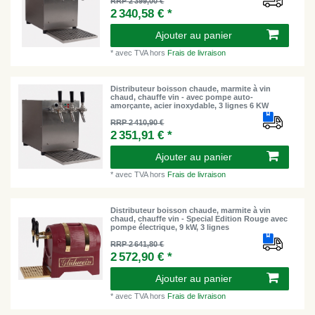
RRP 2 399,00 €
2 340,58 € *
Ajouter au panier
*
avec TVA
hors
Frais de livraison
Distributeur boisson chaude, marmite à vin
chaud, chauffe vin - avec pompe auto-
amorçante, acier inoxydable, 3 lignes 6 KW
RRP 2 410,90 €
2 351,91 € *
Ajouter au panier
*
avec TVA
hors
Frais de livraison
Distributeur boisson chaude, marmite à vin
chaud, chauffe vin - Special Edition Rouge avec
pompe électrique, 9 kW, 3 lignes
RRP 2 641,80 €
2 572,90 € *
Ajouter au panier
*
avec TVA
hors
Frais de livraison