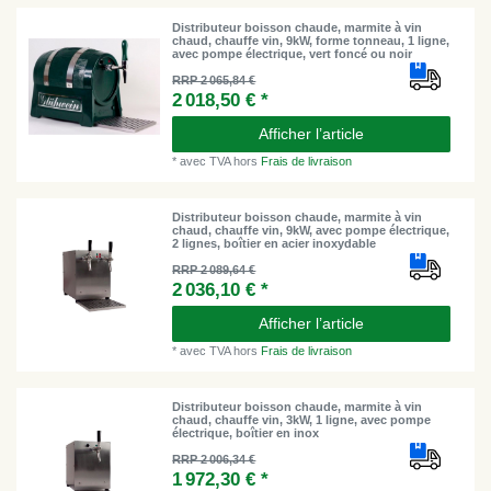
Distributeur boisson chaude, marmite à vin
chaud, chauffe vin, 9kW, forme tonneau, 1 ligne,
avec pompe électrique, vert foncé ou noir
RRP 2 065,84 €
2 018,50 € *
Afficher l’article
*
avec TVA
hors
Frais de livraison
Distributeur boisson chaude, marmite à vin
chaud, chauffe vin, 9kW, avec pompe électrique,
2 lignes, boîtier en acier inoxydable
RRP 2 089,64 €
2 036,10 € *
Afficher l’article
*
avec TVA
hors
Frais de livraison
Distributeur boisson chaude, marmite à vin
chaud, chauffe vin, 3kW, 1 ligne, avec pompe
électrique, boîtier en inox
RRP 2 006,34 €
1 972,30 € *