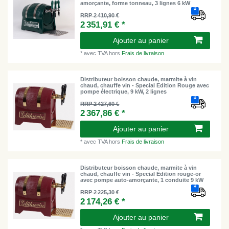
amorçante, forme tonneau, 3 lignes 6 kW
RRP 2 410,90 €
2 351,91 € *
Ajouter au panier
*
avec TVA
hors
Frais de livraison
Distributeur boisson chaude, marmite à vin
chaud, chauffe vin - Special Edition Rouge avec
pompe électrique, 9 kW, 2 lignes
RRP 2 427,60 €
2 367,86 € *
Ajouter au panier
*
avec TVA
hors
Frais de livraison
Distributeur boisson chaude, marmite à vin
chaud, chauffe vin - Special Edition rouge-or
avec pompe auto-amorçante, 1 conduite 9 kW
RRP 2 225,30 €
2 174,26 € *
Ajouter au panier