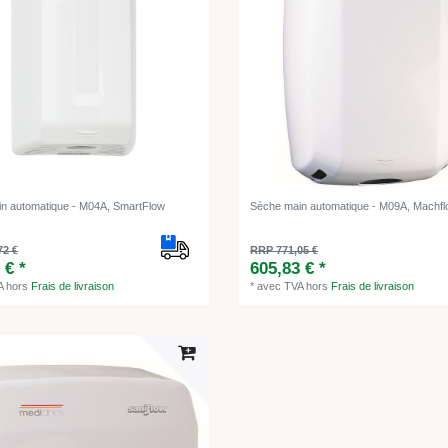
n automatique - M04A, SmartFlow
Sèche main automatique - M09A, Machf
72 €
RRP 771,05 €
 € *
605,83 € *
A
hors
Frais de livraison
*
avec TVA
hors
Frais de livraison