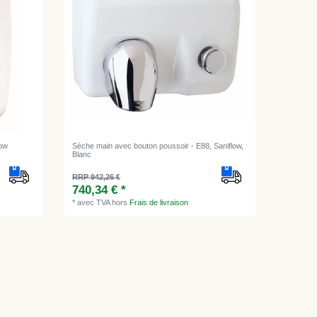
low
Sèche main avec bouton poussoir - E88, Saniflow,
Blanc
RRP 942,26 €
740,34 € *
*
avec TVA
hors
Frais de livraison