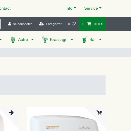
ntact
Info
Service
se connecter
Enregistrer
0
0
0,00 €
Autre
Brassage
Bar