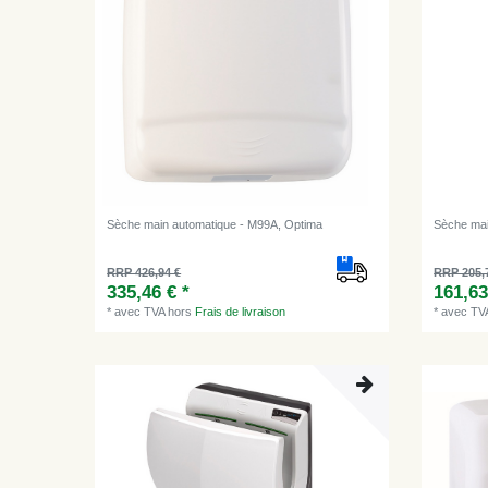
Sèche main automatique - M99A, Optima
Sèche mai
RRP 426,94 €
RRP 205,
335,46 € *
161,63
*
avec TVA
hors
Frais de livraison
*
avec TV