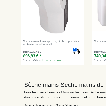
Sèche main automatique - PQ14, Avec protection
Sèche mai
antibactérienne Biocote®.
RRP 1 141,42 €
RRP 942,
896,83 € *
740,34
*
avec TVA
hors
Frais de livraison
*
avec TV
Sèche mains Sèche mains de q
Finis les mains humides ! Nos sèche mains Sèche main
dans un restaurant, un centre commercial ou un bureau
Avantages et Bénéfices :