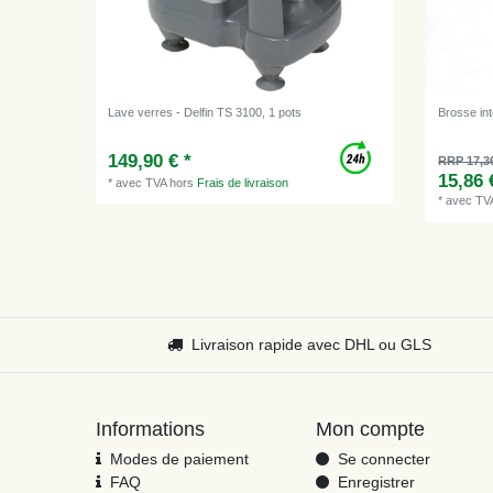
Lave verres - Delfin TS 3100, 1 pots
Brosse int
149,90 € *
RRP 17,3
15,86 
*
avec TVA
hors
Frais de livraison
*
avec TV
Livraison rapide avec DHL ou GLS
Informations
Mon compte
Modes de paiement
Se connecter
FAQ
Enregistrer