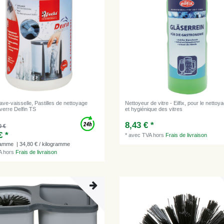
lave-vaisselle, Pastilles de nettoyage
Nettoyeur de vitre - Eilfix, pour le netto
verre Delfin TS
et hygiénique des vitres
8,43 € *
0 €
€ *
*
avec TVA
hors
Frais de livraison
ramme
| 34,80 € / kilogramme
A
hors
Frais de livraison