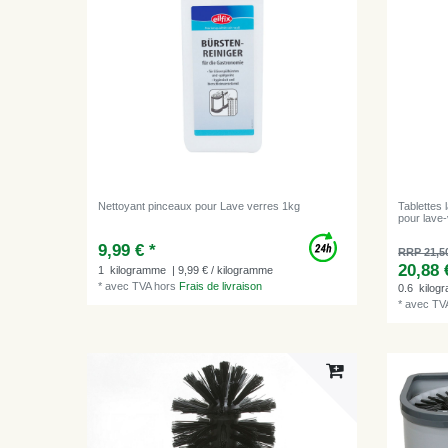
Nettoyant pinceaux pour Lave verres 1kg
Tablettes 
pour lave-
9,99 € *
RRP 21,5
20,88 
1
kilogramme
| 9,99 € / kilogramme
*
avec TVA
hors
Frais de livraison
0.6
kilog
*
avec TV