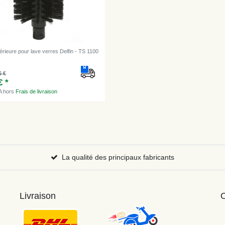
érieure pour lave verres Delfin - TS 1100
6 €
€ *
A
hors
Frais de livraison
La qualité des principaux fabricants
Livraison
O