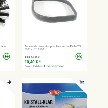
 lave
Anneau de protection pour lave verres Delfin TS
3100 et TS 2100
RRP 14,32 €
10,40 € *
*
avec TVA
hors
Frais de livraison