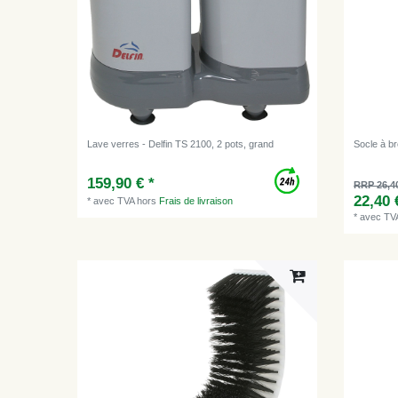
Lave verres - Delfin TS 2100, 2 pots, grand
Socle à br
159,90 € *
RRP 26,4
22,40 
*
avec TVA
hors
Frais de livraison
*
avec TV