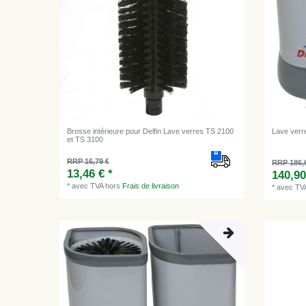
Brosse intérieure pour Delfin Lave verres TS 2100
Lave verre
et TS 3100
RRP 16,79 €
RRP 186,
13,46 € *
140,90
*
avec TVA
hors
Frais de livraison
*
avec TV