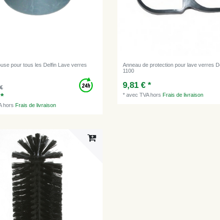
use pour tous les Delfin Lave verres
Anneau de protection pour lave verres D
1100
9,81 € *
 €
 *
*
avec TVA
hors
Frais de livraison
A
hors
Frais de livraison