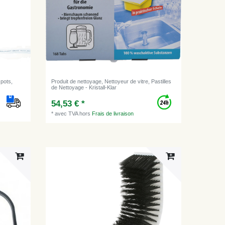
 pots,
Produit de nettoyage, Nettoyeur de vitre, Pastilles
de Nettoyage - Kristall-Klar
54,53 € *
*
avec TVA
hors
Frais de livraison