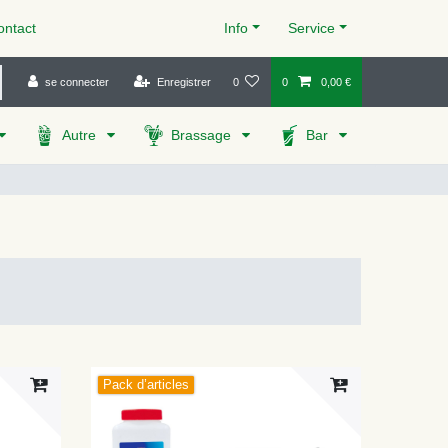
ntact
Info
Service
se connecter
Enregistrer
0
0
0,00 €
Autre
Brassage
Bar
Pack d’articles