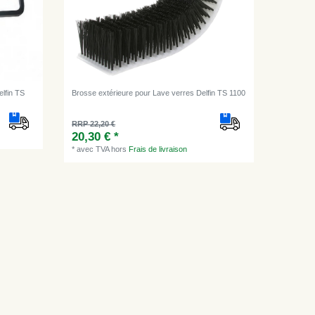
elfin TS
Brosse extérieure pour Lave verres Delfin TS 1100
RRP 22,20 €
20,30 € *
*
avec TVA
hors
Frais de livraison