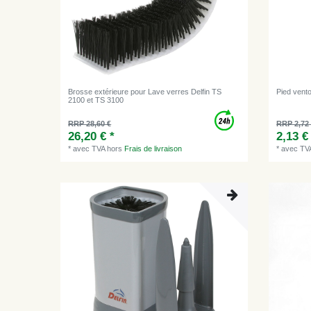
Brosse extérieure pour Lave verres Delfin TS
Pied vento
2100 et TS 3100
RRP 28,60 €
RRP 2,72
26,20 € *
2,13 €
*
avec TVA
hors
Frais de livraison
*
avec TV