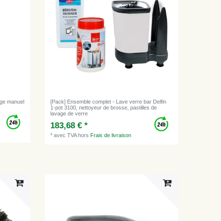
yage manuel
[Pack] Ensemble complet - Lave verre bar Delfin
1-pot 3100, nettoyeur de brosse, pastilles de
lavage de verre
183,68 € *
*
avec TVA
hors
Frais de livraison