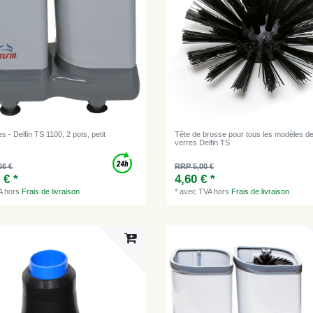
s - Delfin TS 1100, 2 pots, petit
Tête de brosse pour tous les modèles de
verres Delfin TS
66 €
RRP 5,00 €
 € *
4,60 € *
A
hors
Frais de livraison
*
avec TVA
hors
Frais de livraison