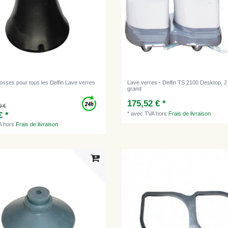
osses pour tous les Delfin Lave verres
Lave verres - Delfin TS 2100 Desktop, 2
grand
175,52 € *
0 €
€ *
*
avec TVA
hors
Frais de livraison
A
hors
Frais de livraison