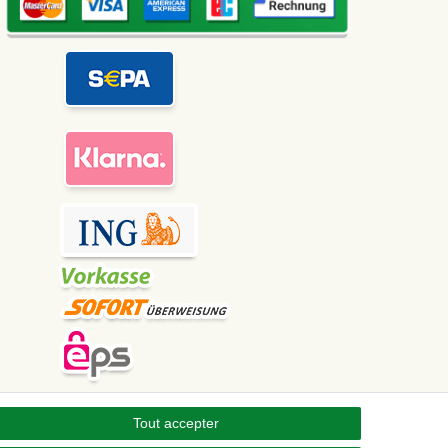
Tout accepter
Contact
étracter le contrat ici