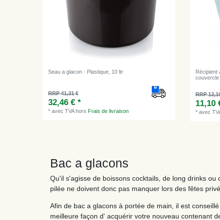
Seau a glacon - Plastique, 10 ltr
Récipient
couvercle
RRP 41,31 €
RRP 12,1
32,46 € *
11,10 
*
avec TVA
hors
Frais de livraison
*
avec TV
Bac a glacons
Qu'il s'agisse de boissons cocktails, de long drinks o
pilée ne doivent donc pas manquer lors des fêtes privé
Afin de bac a glacons à portée de main, il est conseill
meilleure façon d' acquérir votre nouveau contenant de