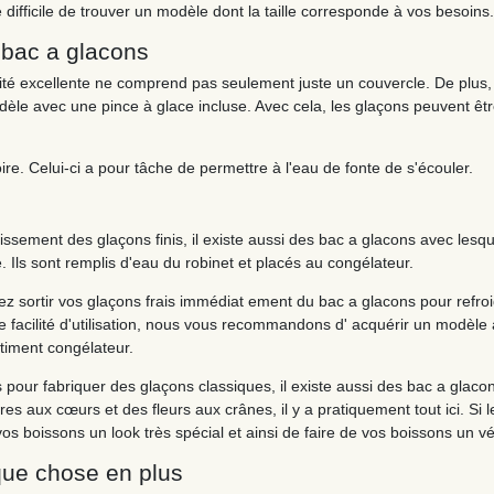
re difficile de trouver un modèle dont la taille corresponde à vos besoins.
 bac a glacons
té excellente ne comprend pas seulement juste un couvercle. De plus, 
modèle avec une pince à glace incluse. Avec cela, les glaçons peuvent êt
re. Celui-ci a pour tâche de permettre à l'eau de fonte de s'écouler.
dissement des glaçons finis, il existe aussi des bac a glacons avec l
 Ils sont remplis d'eau du robinet et placés au congélateur.
ez sortir vos glaçons frais immédiat ement du bac a glacons pour refro
de facilité d'utilisation, nous vous recommandons d' acquérir un modèle
timent congélateur.
s pour fabriquer des glaçons classiques, il existe aussi des bac a glaco
es aux cœurs et des fleurs aux crânes, il y a pratiquement tout ici. Si
vos boissons un look très spécial et ainsi de faire de vos boissons un v
que chose en plus