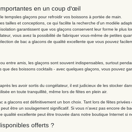
 importantes en un coup d'œil
le tempsles glaçons pour refroidir vos boissons à portée de main.
es tailles et conceptions, ce qui facilite la recherche d'un modèle adapt
solation garantissent que vos glaçons conservent leur forme le plus l
ateur, vous avez la possibilité de fabriquer vous-même de petites quan
lection de bac a glacons de qualité excellente que vous pouvez facileme
ou entre amis, les glaçons sont souvent indispensables, surtout pendant
s que des boissons cocktails - avec quelques glaçons, vous pouvez gara
ès les avoir sortis du congélateur, il est judicieux de les stocker dan
ilisée en toute tranquillité, même lors de fêtes en plein air.
 a glacons est définitivement un bon choix. Tant lors de fêtes privées
 peut être un soulagement significatif. Si vous n'avez pas encore de b
qualité excellente peut être trouvée dans notre boutique Internet si n
isponibles offerts ?