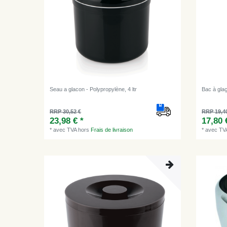
Seau a glacon - Polypropylène, 4 ltr
Bac à gla
RRP 30,52 €
RRP 19,4
23,98 € *
17,80 
*
avec TVA
hors
Frais de livraison
*
avec TV