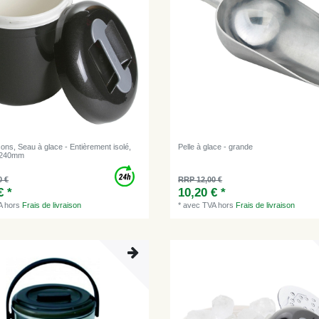
ons, Seau à glace - Entièrement isolé,
Pelle à glace - grande
×240mm
0 €
RRP 12,00 €
€ *
10,20 € *
A
hors
Frais de livraison
*
avec TVA
hors
Frais de livraison