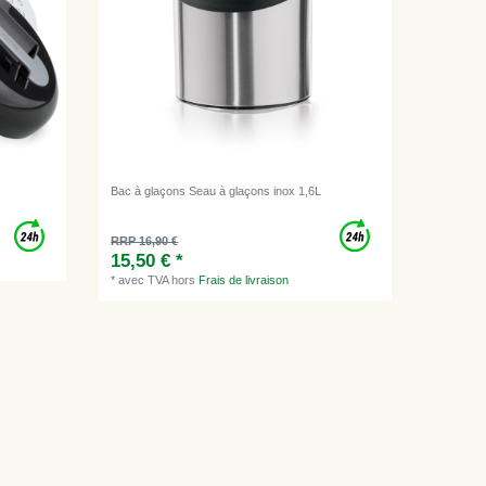
Bac à glaçons Seau à glaçons inox 1,6L
RRP 16,90 €
15,50 € *
*
avec TVA
hors
Frais de livraison