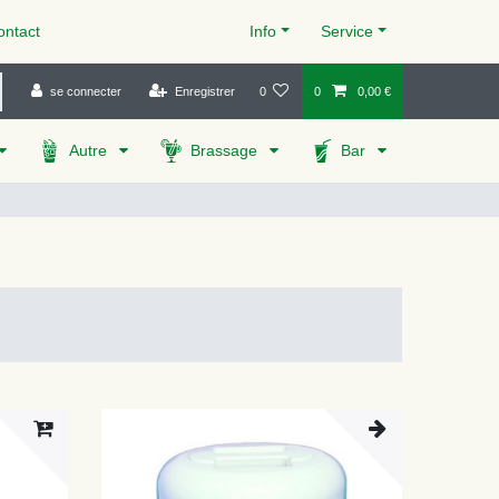
ntact
Info
Service
se connecter
Enregistrer
0
0
0,00 €
Autre
Brassage
Bar