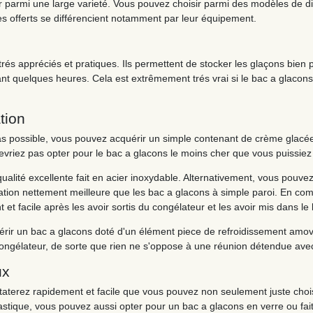
r parmi une large varieté. Vous pouvez choisir parmi des modèles de dive
es offerts se différencient notamment par leur équipement.
s appréciés et pratiques. Ils permettent de stocker les glaçons bien p
ant quelques heures. Cela est extrêmement trés vrai si le bac a glaco
tion
 bas possible, vous pouvez acquérir un simple contenant de crème glacée
evriez pas opter pour le bac a glacons le moins cher que vous puissiez 
alité excellente fait en acier inoxydable. Alternativement, vous pouvez
ation nettement meilleure que les bac a glacons à simple paroi. En com
 facile après les avoir sortis du congélateur et les avoir mis dans le
érir un bac a glacons doté d'un élément piece de refroidissement amovi
ongélateur, de sorte que rien ne s'oppose à une réunion détendue ave
ux
terez rapidement et facile que vous pouvez non seulement juste choisir
stique, vous pouvez aussi opter pour un bac a glacons en verre ou fait