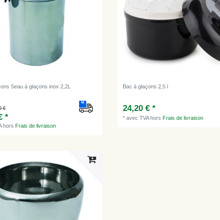
çons Seau à glaçons inox 2,2L
Bac à glaçons 2,5 l
24,20 € *
0 €
€ *
*
avec TVA
hors
Frais de livraison
A
hors
Frais de livraison