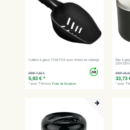
Cuillère à glace TOM FOX avec fentes de vidange
Bac à glaç
220×220
RRP 7,55 €
RRP 35,6
5,93 € *
33,73 
*
avec TVA
hors
Frais de livraison
*
avec TV