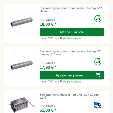
Raccord tuyau pour robinet à bière filetage 5/8",
80mm
RRP 21,00 €
18,00 € *
Afficher l’article
*
avec TVA
hors
Frais de livraison
Raccord tuyau pour robinet à bière filetage 5/8
pouces, 110 mm
RRP 21,10 €
17,90 € *
Ajouter au panier
*
avec TVA
hors
Frais de livraison
Serpentin refroidisseur - en CNS, 10 x 10 cm,
carré
RRP 53,00 €
51,00 € *