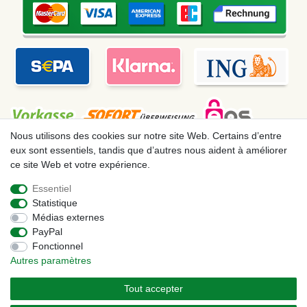
Nous utilisons des cookies sur notre site Web. Certains d’entre
eux sont essentiels, tandis que d’autres nous aident à améliorer
ce site Web et votre expérience.
Mentions légales
Déclaration de confidentialité
Essentiel
Statistique
Conditions générales
Droit de rétractation
Médias externes
PayPal
Fonctionnel
Contact
Rétracter le contrat ici
Autres paramètres
Tout accepter
© Copyright 2026 | Tous droits réservés. – Les prix indiqués par le Vendeur au