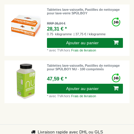
Tablettes lave-vaisselle, Pastilles de nettoyage
pour lave-verre SPÜLBOY
RRP 36,04 €
28,31 € *
0.75
kilogramme
| 37,75 € / kilogramme
Ajouter au panier
*
avec TVA
hors
Frais de livraison
Tablettes lave-vaisselle, Pastilles de nettoyage
pour SPÜLBOY NU - 100 comprimés
47,59 € *
Ajouter au panier
*
avec TVA
hors
Frais de livraison
Livraison rapide avec DHL ou GLS