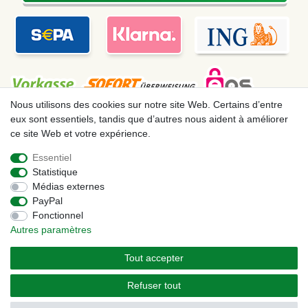
Nous utilisons des cookies sur notre site Web. Certains d’entre
eux sont essentiels, tandis que d’autres nous aident à améliorer
ce site Web et votre expérience.
Mentions légales
Déclaration de confidentialité
Essentiel
Statistique
Conditions générales
Droit de rétractation
Médias externes
PayPal
Fonctionnel
Contact
Rétracter le contrat ici
Autres paramètres
Tout accepter
© Copyright 2026 | Tous droits réservés. – Les prix indiqués par le Vendeur au
moment de la commande sont libellés en Euros TTC. Les conditions s’appliquent aux
Refuser tout
livraisons en France !