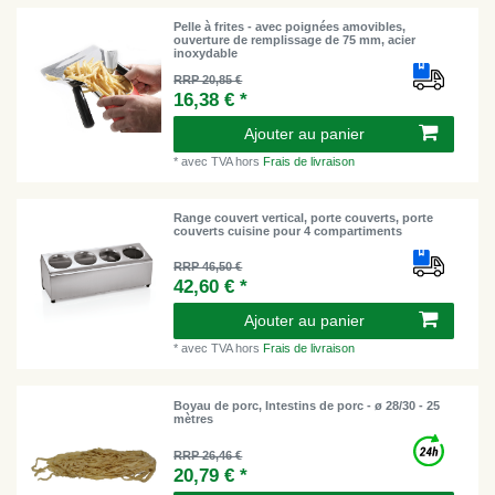
Pelle à frites - avec poignées amovibles,
ouverture de remplissage de 75 mm, acier
inoxydable
RRP 20,85 €
16,38 € *
Ajouter au panier
*
avec TVA
hors
Frais de livraison
Range couvert vertical, porte couverts, porte
couverts cuisine pour 4 compartiments
RRP 46,50 €
42,60 € *
Ajouter au panier
*
avec TVA
hors
Frais de livraison
Boyau de porc, Intestins de porc - ø 28/30 - 25
mètres
RRP 26,46 €
20,79 € *