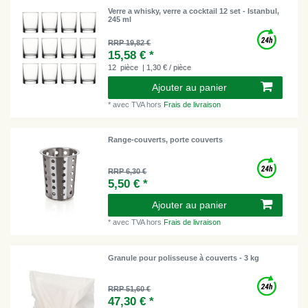
Verre a whisky, verre a cocktail 12 set - Istanbul,
245 ml
RRP 19,82 €
15,58 € *
12
pièce
| 1,30 € / pièce
Ajouter au panier
*
avec TVA
hors
Frais de livraison
Range-couverts, porte couverts
RRP 6,30 €
5,50 € *
Ajouter au panier
*
avec TVA
hors
Frais de livraison
Granule pour polisseuse à couverts - 3 kg
RRP 51,60 €
47,30 € *