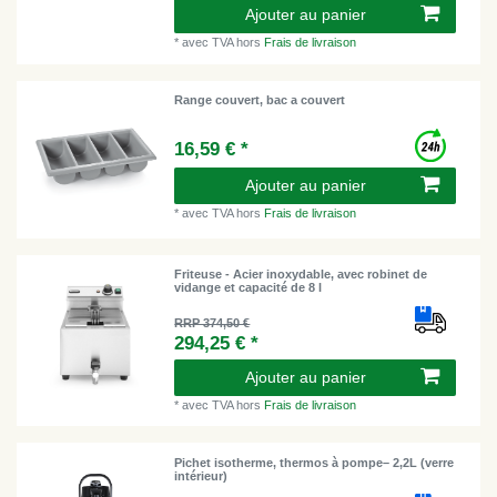
Ajouter au panier
*
avec TVA
hors
Frais de livraison
Range couvert, bac a couvert
16,59 € *
Ajouter au panier
*
avec TVA
hors
Frais de livraison
Friteuse - Acier inoxydable, avec robinet de
vidange et capacité de 8 l
RRP 374,50 €
294,25 € *
Ajouter au panier
*
avec TVA
hors
Frais de livraison
Pichet isotherme, thermos à pompe– 2,2L (verre
intérieur)