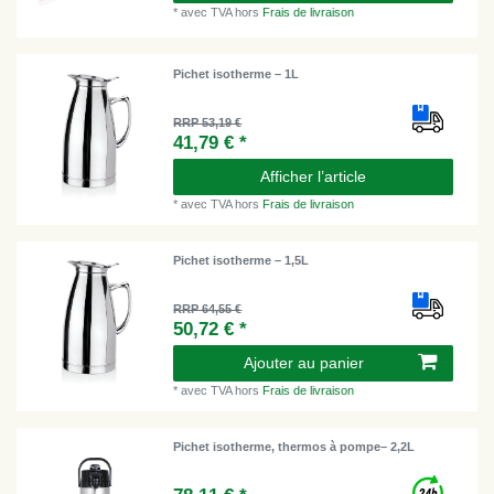
*
avec TVA
hors
Frais de livraison
Pichet isotherme – 1L
RRP 53,19 €
41,79 € *
Afficher l’article
*
avec TVA
hors
Frais de livraison
Pichet isotherme – 1,5L
RRP 64,55 €
50,72 € *
Ajouter au panier
*
avec TVA
hors
Frais de livraison
Pichet isotherme, thermos à pompe– 2,2L