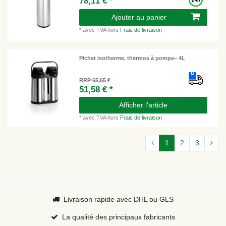
78,11 € *
Ajouter au panier
*
avec TVA
hors
Frais de livraison
Pichet isotherme, thermos à pompe– 4L
RRP 65,65 €
51,58 € *
Afficher l’article
*
avec TVA
hors
Frais de livraison
1
2
3
Livraison rapide avec DHL ou GLS
La qualité des principaux fabricants