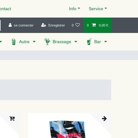
ntact
Info
Service
se connecter
Enregistrer
0
0
0,00 €
Autre
Brassage
Bar