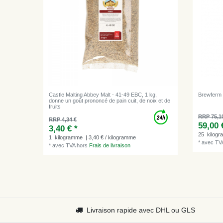
Castle Malting Abbey Malt - 41-49 EBC, 1 kg,
Brewferm 
donne un goût prononcé de pain cuit, de noix et de
fruits
RRP 75,1
RRP 4,34 €
59,00 
3,40 € *
25
kilog
1
kilogramme
| 3,40 € / kilogramme
*
avec TV
*
avec TVA
hors
Frais de livraison
Livraison rapide avec DHL ou GLS