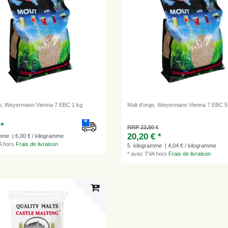
ge, Weyermann Vienna 7 EBC 1 kg
Malt d'orge, Weyermann Vienna 7 EBC 5
 *
RRP 23,80 €
20,20 € *
amme
| 6,00 € / kilogramme
A
hors
Frais de livraison
5
kilogramme
| 4,04 € / kilogramme
*
avec TVA
hors
Frais de livraison