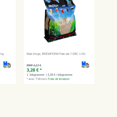
 kg
Malt d'orge, BREWFERM Pale-ale 7 EBC 1 KG
RRP 4,17 €
3,28 € *
1
kilogramme
| 3,28 € / kilogramme
*
avec TVA
hors
Frais de livraison