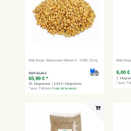
Malt d'orge, Weyermann Wiener 6 - 9 EBC 25 kg
Malt d'or
6,00 €
RRP 83,99 €
65,99 € *
1
kilogr
*
avec TV
25
kilogramme
| 2,64 € / kilogramme
*
avec TVA
hors
Frais de livraison