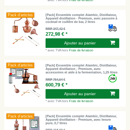
Pack d’articles
[Pack] Ensemble complet Alambic, Distillateur,
Appareil distillation - Premium, avec passoire à
cocktail et cuillère de bar, 2 litres
RRP 347,42 €
272,98 € *
Ajouter au panier
*
avec TVA
hors
Frais de livraison
Pack d’articles
[Pack] Ensemble complet Alambic, Distillateur,
Appareil distillation - Premium, avec
accessoires et aide à la fermentation, 1,25 litres
RRP 764,64 €
600,79 € *
Ajouter au panier
*
avec TVA
hors
Frais de livraison
Pack d’articles
[Pack] Ensemble complet Alambic, Distillateur,
Appareil distillation - Premium, avec levure
pure, 0,7 litres
RRP 418,60 €