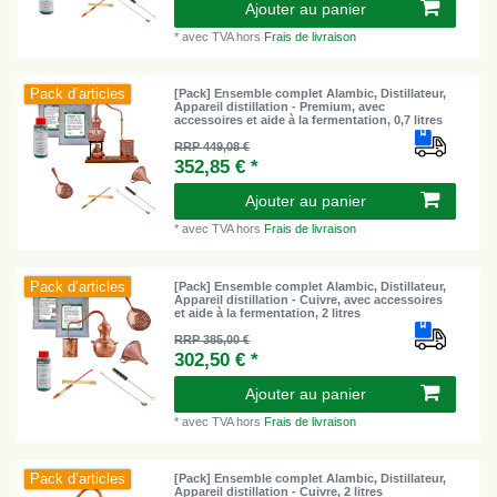
Ajouter au panier
*
avec TVA
hors
Frais de livraison
Pack d’articles
[Pack] Ensemble complet Alambic, Distillateur,
Appareil distillation - Premium, avec
accessoires et aide à la fermentation, 0,7 litres
RRP 449,08 €
352,85 € *
Ajouter au panier
*
avec TVA
hors
Frais de livraison
Pack d’articles
[Pack] Ensemble complet Alambic, Distillateur,
Appareil distillation - Cuivre, avec accessoires
et aide à la fermentation, 2 litres
RRP 385,00 €
302,50 € *
Ajouter au panier
*
avec TVA
hors
Frais de livraison
Pack d’articles
[Pack] Ensemble complet Alambic, Distillateur,
Appareil distillation - Cuivre, 2 litres