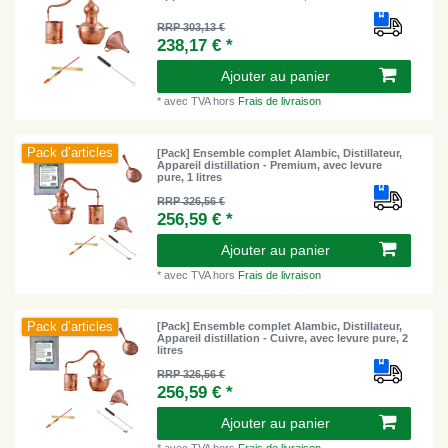
RRP 303,13 €
238,17 € *
Ajouter au panier
*
avec TVA
hors
Frais de livraison
Pack d’articles
[Pack] Ensemble complet Alambic, Distillateur,
Appareil distillation - Premium, avec levure
pure, 1 litres
RRP 326,56 €
256,59 € *
Ajouter au panier
*
avec TVA
hors
Frais de livraison
Pack d’articles
[Pack] Ensemble complet Alambic, Distillateur,
Appareil distillation - Cuivre, avec levure pure, 2
litres
RRP 326,56 €
256,59 € *
Ajouter au panier
*
avec TVA
hors
Frais de livraison