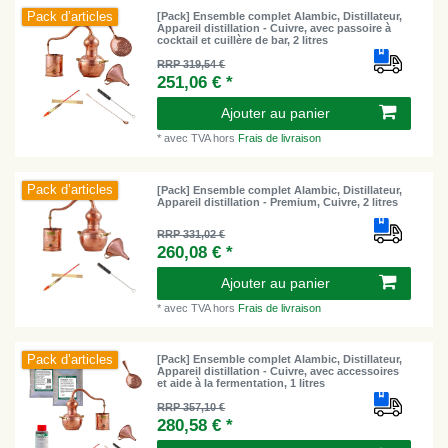
Pack d’articles
[Pack] Ensemble complet Alambic, Distillateur,
Appareil distillation - Cuivre, avec passoire à
cocktail et cuillère de bar, 2 litres
RRP 319,54 €
251,06 € *
Ajouter au panier
*
avec TVA
hors
Frais de livraison
Pack d’articles
[Pack] Ensemble complet Alambic, Distillateur,
Appareil distillation - Premium, Cuivre, 2 litres
RRP 331,02 €
260,08 € *
Ajouter au panier
*
avec TVA
hors
Frais de livraison
Pack d’articles
[Pack] Ensemble complet Alambic, Distillateur,
Appareil distillation - Cuivre, avec accessoires
et aide à la fermentation, 1 litres
RRP 357,10 €
280,58 € *