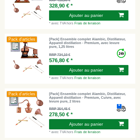
328,90 € *
Ajouter au panier
*
avec TVA
hors
Frais de livraison
Pack d’articles
[Pack] Ensemble complet Alambic, Distillateur,
Appareil distillation - Premium, avec levure
pure, 1,25 litres
RRP 734,10 €
576,80 € *
Ajouter au panier
*
avec TVA
hors
Frais de livraison
Pack d’articles
[Pack] Ensemble complet Alambic, Distillateur,
Appareil distillation - Premium, Cuivre, avec
levure pure, 2 litres
RRP 354,45 €
278,50 € *
Ajouter au panier
*
avec TVA
hors
Frais de livraison