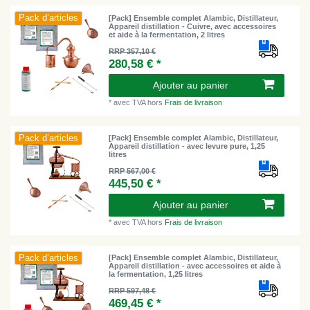
Pack d’articles
[Pack] Ensemble complet Alambic, Distillateur,
Appareil distillation - Cuivre, avec accessoires
et aide à la fermentation, 2 litres
RRP 357,10 €
280,58 € *
Ajouter au panier
*
avec TVA
hors
Frais de livraison
Pack d’articles
[Pack] Ensemble complet Alambic, Distillateur,
Appareil distillation - avec levure pure, 1,25
litres
RRP 567,00 €
445,50 € *
Ajouter au panier
*
avec TVA
hors
Frais de livraison
Pack d’articles
[Pack] Ensemble complet Alambic, Distillateur,
Appareil distillation - avec accessoires et aide à
la fermentation, 1,25 litres
RRP 597,48 €
469,45 € *