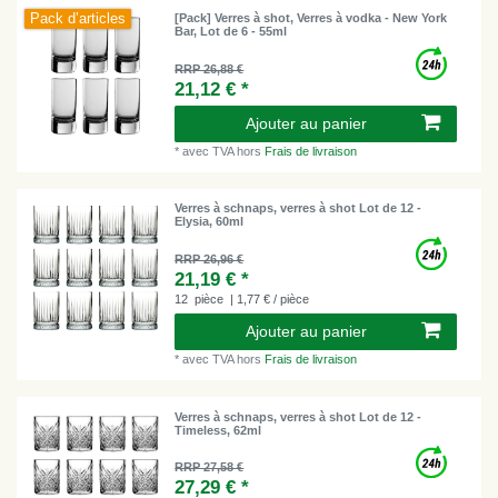
Pack d’articles
[Pack] Verres à shot, Verres à vodka - New York
Bar, Lot de 6 - 55ml
RRP 26,88 €
21,12 € *
Ajouter au panier
*
avec TVA
hors
Frais de livraison
Verres à schnaps, verres à shot Lot de 12 -
Elysia, 60ml
RRP 26,96 €
21,19 € *
12
pièce
| 1,77 € / pièce
Ajouter au panier
*
avec TVA
hors
Frais de livraison
Verres à schnaps, verres à shot Lot de 12 -
Timeless, 62ml
RRP 27,58 €
27,29 € *