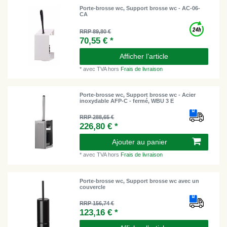
Porte-brosse wc, Support brosse wc - AC-06-
CA
RRP 89,80 €
70,55 € *
Afficher l’article
*
avec TVA
hors
Frais de livraison
Porte-brosse wc, Support brosse wc - Acier
inoxydable AFP-C - fermé, WBU 3 E
RRP 288,65 €
226,80 € *
Ajouter au panier
*
avec TVA
hors
Frais de livraison
Porte-brosse wc, Support brosse wc avec un
couvercle
RRP 156,74 €
123,16 € *