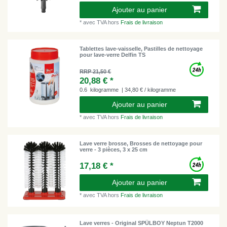
Ajouter au panier
*
avec TVA
hors
Frais de livraison
Tablettes lave-vaisselle, Pastilles de nettoyage
pour lave-verre Delfin TS
RRP 21,50 €
20,88 € *
0.6
kilogramme
| 34,80 € / kilogramme
Ajouter au panier
*
avec TVA
hors
Frais de livraison
Lave verre brosse, Brosses de nettoyage pour
verre - 3 pièces, 3 x 25 cm
17,18 € *
Ajouter au panier
*
avec TVA
hors
Frais de livraison
Lave verres - Original SPÜLBOY Neptun T2000