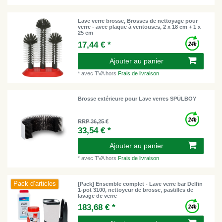
Lave verre brosse, Brosses de nettoyage pour
verre - avec plaque à ventouses, 2 x 18 cm + 1 x
25 cm
17,44 € *
Ajouter au panier
*
avec TVA
hors
Frais de livraison
Brosse extérieure pour Lave verres SPÜLBOY
RRP 36,25 €
33,54 € *
Ajouter au panier
*
avec TVA
hors
Frais de livraison
Pack d’articles
[Pack] Ensemble complet - Lave verre bar Delfin
1-pot 3100, nettoyeur de brosse, pastilles de
lavage de verre
183,68 € *