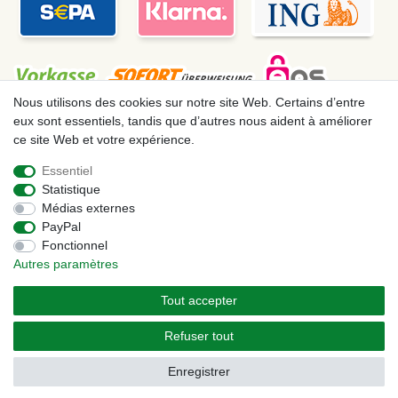
Nous utilisons des cookies sur notre site Web. Certains d’entre
eux sont essentiels, tandis que d’autres nous aident à améliorer
ce site Web et votre expérience.
Mentions légales
Déclaration de confidentialité
Essentiel
Statistique
Conditions générales
Droit de rétractation
Médias externes
PayPal
Fonctionnel
Contact
Rétracter le contrat ici
Autres paramètres
Tout accepter
© Copyright 2026 | Tous droits réservés. – Les prix indiqués par le Vendeur au
moment de la commande sont libellés en Euros TTC. Les conditions s’appliquent aux
Refuser tout
livraisons en France !
Enregistrer