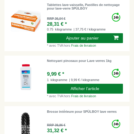
Tablettes lave-vaisselle, Pastilles de nettoyage
pour lave-verre SPÜLBOY
RRP 36,04 €
28,31 € *
0.75
kilogramme
| 37,75 € / kilogramme
Ajouter au panier
*
avec TVA
hors
Frais de livraison
Nettoyant pinceaux pour Lave verres 1kg
9,99 € *
1
kilogramme
| 9,99 € / kilogramme
Afficher l’article
*
avec TVA
hors
Frais de livraison
Brosse intérieure pour SPÜLBOY lave verres
RRP 39,86 €
31,32 € *