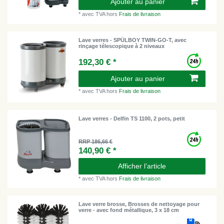
Ajouter au panier
*
avec TVA
hors
Frais de livraison
Lave verres - SPÜLBOY TWIN-GO-T, avec
rinçage télescopique à 2 niveaux
192,30 € *
Ajouter au panier
*
avec TVA
hors
Frais de livraison
Lave verres - Delfin TS 1100, 2 pots, petit
RRP 186,66 €
140,90 € *
Afficher l’article
*
avec TVA
hors
Frais de livraison
Lave verre brosse, Brosses de nettoyage pour
verre - avec fond métallique, 3 x 18 cm