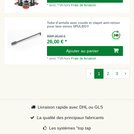
*
avec TVA
hors
Frais de livraison
Tube d'arrivée avec coude et clapet anti-retour
pour lave verres SPÜLBOY
RRP 30,00 €
26,00 € *
Ajouter au panier
*
avec TVA
hors
Frais de livraison
1
2
3
Livraison rapide avec DHL ou GLS
La qualité des principaux fabricants
Les systèmes "top tap