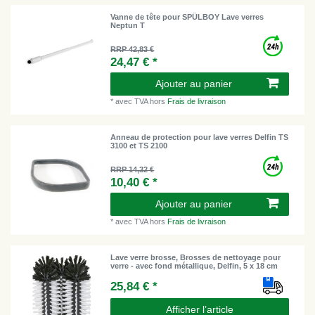
Vanne de tête pour SPÜLBOY Lave verres
Neptun T
RRP 42,83 €
24,47 € *
Ajouter au panier
*
avec TVA
hors
Frais de livraison
Anneau de protection pour lave verres Delfin TS
3100 et TS 2100
RRP 14,32 €
10,40 € *
Ajouter au panier
*
avec TVA
hors
Frais de livraison
Lave verre brosse, Brosses de nettoyage pour
verre - avec fond métallique, Delfin, 5 x 18 cm
25,84 € *
Afficher l’article