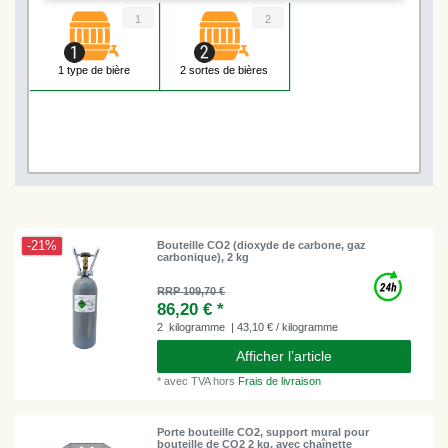
1
2
1 type de bière
2 sortes de bières
-21%
Bouteille CO2 (dioxyde de carbone, gaz
carbonique), 2 kg
RRP 109,70 €
86,20 € *
2
kilogramme
| 43,10 € / kilogramme
Afficher l’article
*
avec TVA
hors
Frais de livraison
Porte bouteille CO2, support mural pour
bouteille de CO2 2 kg, avec chaînette