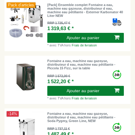
Pack d’articles
[Pack] Ensemble complet Fontaine a eau,
machine eau gazeuse, distributeur d eau,
machine eau pétillante - Externer Karbonator 40
Liter NEW
RRP 1 725,47 €
1 319,63 € *
Ajouter au panier
*
avec TVA
hors
Frais de livraison
Fontaine a eau, machine eau gazeuse,
distributeur d eau, machine eau pétillante -
Piccola 15 Fizz, sur la table
RRP 1 572,00 €
1 522,20 € *
Ajouter au panier
*
avec TVA
hors
Frais de livraison
-14%
Fontaine a eau, machine eau gazeuse,
distributeur d eau, machine eau pétillante -
Soda Pygmy, Green Line, NEW
RRP 1 737,11 €
1 487,49 € *