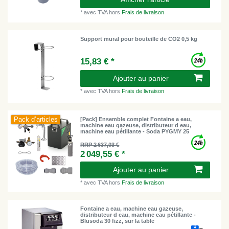
*
avec TVA
hors
Frais de livraison
Support mural pour bouteille de CO2 0,5 kg
15,83 € *
Ajouter au panier
*
avec TVA
hors
Frais de livraison
Pack d’articles
[Pack] Ensemble complet Fontaine a eau,
machine eau gazeuse, distributeur d eau,
machine eau pétillante - Soda PYGMY 25
RRP 2 637,03 €
2 049,55 € *
Ajouter au panier
*
avec TVA
hors
Frais de livraison
Fontaine a eau, machine eau gazeuse,
distributeur d eau, machine eau pétillante -
Blusoda 30 fizz, sur la table