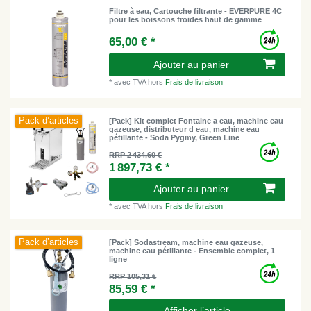
Filtre à eau, Cartouche filtrante - EVERPURE 4C
pour les boissons froides haut de gamme
65,00 € *
Ajouter au panier
*
avec TVA
hors
Frais de livraison
Pack d’articles
[Pack] Kit complet Fontaine a eau, machine eau
gazeuse, distributeur d eau, machine eau
pétillante - Soda Pygmy, Green Line
RRP 2 434,60 €
1 897,73 € *
Ajouter au panier
*
avec TVA
hors
Frais de livraison
Pack d’articles
[Pack] Sodastream, machine eau gazeuse,
machine eau pétillante - Ensemble complet, 1
ligne
RRP 105,31 €
85,59 € *
Afficher l’article