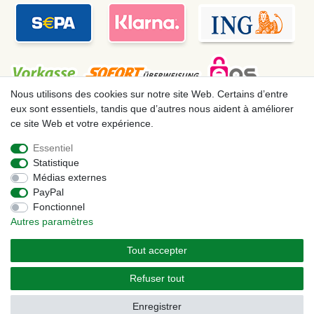
Nous utilisons des cookies sur notre site Web. Certains d’entre
eux sont essentiels, tandis que d’autres nous aident à améliorer
ce site Web et votre expérience.
Mentions légales
Déclaration de confidentialité
Essentiel
Statistique
Conditions générales
Droit de rétractation
Médias externes
PayPal
Fonctionnel
Contact
Rétracter le contrat ici
Autres paramètres
Tout accepter
© Copyright 2026 | Tous droits réservés. – Les prix indiqués par le Vendeur au
moment de la commande sont libellés en Euros TTC. Les conditions s’appliquent aux
Refuser tout
livraisons en France !
Enregistrer