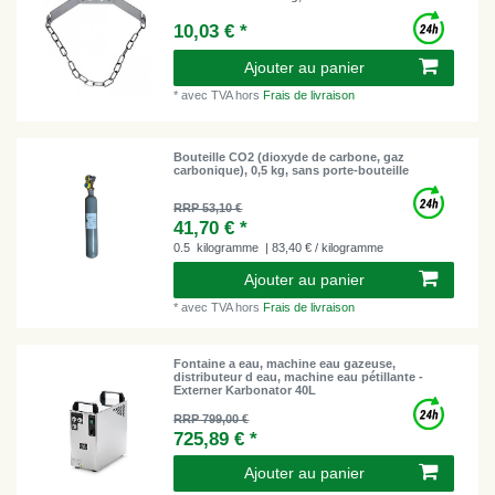
10,03 € *
Ajouter au panier
*
avec TVA
hors
Frais de livraison
Bouteille CO2 (dioxyde de carbone, gaz
carbonique), 0,5 kg, sans porte-bouteille
RRP 53,10 €
41,70 € *
0.5
kilogramme
| 83,40 € / kilogramme
Ajouter au panier
*
avec TVA
hors
Frais de livraison
Fontaine a eau, machine eau gazeuse,
distributeur d eau, machine eau pétillante -
Externer Karbonator 40L
RRP 799,00 €
725,89 € *
Ajouter au panier