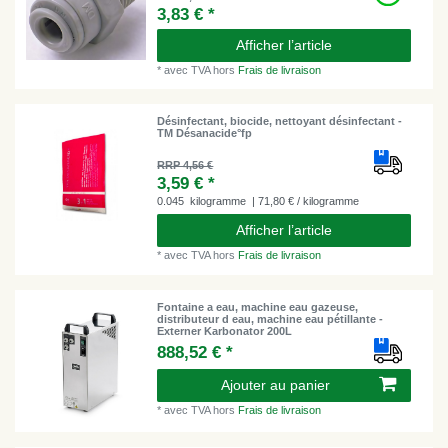
3,83 € *
Afficher l’article
*
avec TVA
hors
Frais de livraison
Désinfectant, biocide, nettoyant désinfectant -
TM Désanacide°fp
RRP 4,56 €
3,59 € *
0.045
kilogramme
| 71,80 € / kilogramme
Afficher l’article
*
avec TVA
hors
Frais de livraison
Fontaine a eau, machine eau gazeuse,
distributeur d eau, machine eau pétillante -
Externer Karbonator 200L
888,52 € *
Ajouter au panier
*
avec TVA
hors
Frais de livraison