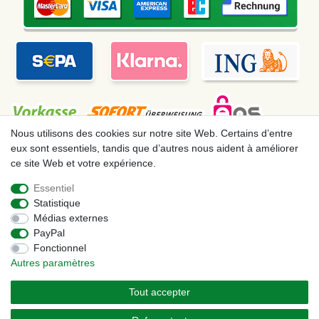
Nous utilisons des cookies sur notre site Web. Certains d’entre
eux sont essentiels, tandis que d’autres nous aident à améliorer
ce site Web et votre expérience.
Mentions légales
Déclaration de confidentialité
Essentiel
Statistique
Conditions générales
Droit de rétractation
Médias externes
PayPal
Fonctionnel
Contact
Rétracter le contrat ici
Autres paramètres
Tout accepter
© Copyright 2026 | Tous droits réservés. – Les prix indiqués par le Vendeur au
moment de la commande sont libellés en Euros TTC. Les conditions s’appliquent aux