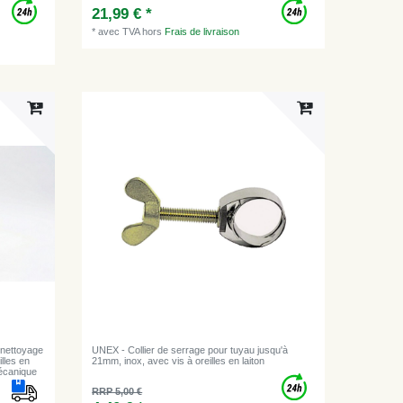
21,99 € *
*
avec TVA
hors
Frais de livraison
 nettoyage
UNEX - Collier de serrage pour tuyau jusqu'à
lles en
21mm, inox, avec vis à oreilles en laiton
écanique
RRP 5,00 €