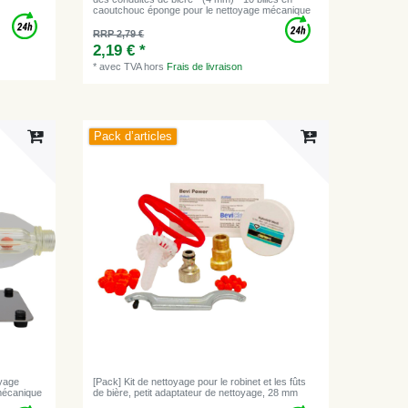
caoutchouc éponge pour le nettoyage mécanique
RRP 2,79 €
2,19 € *
*
avec TVA
hors
Frais de livraison
Pack d’articles
oyage
[Pack] Kit de nettoyage pour le robinet et les fûts
mécanique
de bière, petit adaptateur de nettoyage, 28 mm