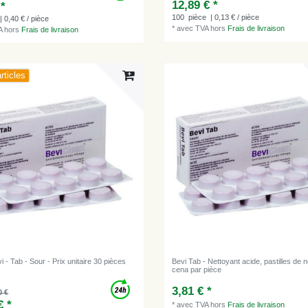
12,89 € *
 *
100
pièce
| 0,13 € / pièce
| 0,40 € / pièce
*
avec TVA
hors
Frais de livraison
A
hors
Frais de livraison
rticles
i - Tab - Sour - Prix unitaire 30 pièces
Bevi Tab - Nettoyant acide, pastilles de 
сena par pièce
3,81 € *
0 €
€ *
*
avec TVA
hors
Frais de livraison