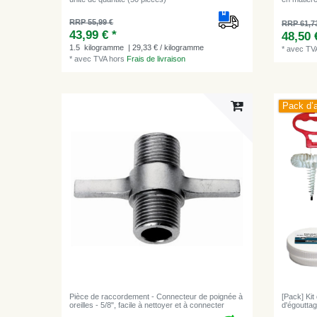
RRP 55,99 €
RRP 61,7
43,99 € *
48,50 
1.5
kilogramme
| 29,33 € / kilogramme
*
avec TV
*
avec TVA
hors
Frais de livraison
Pack d’a
Pièce de raccordement - Connecteur de poignée à
[Pack] Kit
oreilles - 5/8", facile à nettoyer et à connecter
d'égoutta