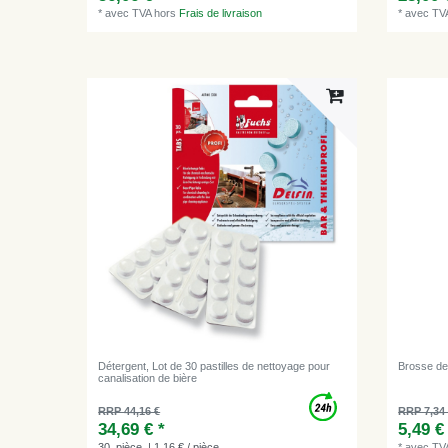
*
avec TVA
hors
Frais de livraison
*
avec TV
Détergent, Lot de 30 pastilles de nettoyage pour
Brosse de 
canalisation de bière
RRP 44,16 €
RRP 7,34
34,69 € *
5,49 €
30
pièce
| 1,16 € / pièce
*
avec TV