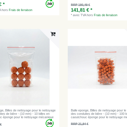
€ *
RRP 180,49 €
141,81 € *
A
hors
Frais de livraison
*
avec TVA
hors
Frais de livraison
ge, Billes de nettoyage pour le nettoyage
Balle eponge, Billes de nettoyage pour le
tes de bière - (10 mm) - 10 billes en
des conduites de bière - (10 mm) - 100 bi
c éponge pour le nettoyage mécanique
caoutchouc éponge pour le nettoyage m
RRP 21,84 €
 €