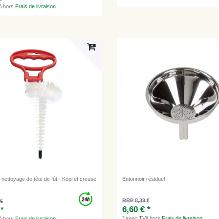
A
hors
Frais de livraison
nettoyage de tête de fût - Köpi et creuse
Entonnoir résiduel
RRP 8,39 €
 €
6,60 € *
 *
*
avec TVA
hors
Frais de livraison
A
hors
Frais de livraison