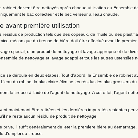
e robinet doivent être nettoyés après chaque utilisation du Ensemble de di
 uniquement le bac collecteur et le bec verseur à l'eau chaude.
e avant première utilisation
s résidus de production tels que des copeaux, de l'huile ou des plastifia
ico-mécanique du tireuse de bière doit être effectué avant le premie
lavage spécial, d'un produit de nettoyage et lavage approprié et de di
mble de nettoyage et lavage adapté et tous les autres ustensiles né
ice se déroule en deux étapes. Tout d'abord, le Ensemble de robinet av
L'eau du robinet la plus claire élimine les résidus les plus grossiers d
nt le tireuse à l'aide de l'agent de nettoyage. A cet effet, l'agent nett
ent maintenant être retirées et les dernières impuretés restantes peuv
 qu'il ne reste aucun résidu de produit de nettoyage.
 privé, il suffit généralement de jeter la première bière au démarrage
e d'emploi du tireuse.