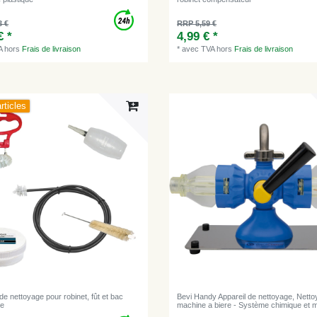
3 €
RRP 5,59 €
€ *
4,99 € *
A
hors
Frais de livraison
*
avec TVA
hors
Frais de livraison
rticles
 de nettoyage pour robinet, fût et bac
Bevi Handy Appareil de nettoyage, Nett
ge
machine a biere - Système chimique et 