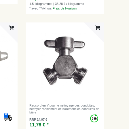
1.5
kilogramme
| 33,28 € / kilogramme
*
avec TVA
hors
Frais de livraison
Raccord en Y pour le nettoyage des conduites,
nettoyer rapidement et facilement les conduites de
bière
RRP 14,97 €
11,76 € *