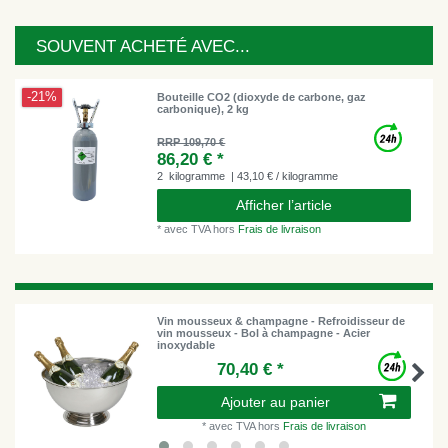
SOUVENT ACHETÉ AVEC...
-21%
Bouteille CO2 (dioxyde de carbone, gaz
carbonique), 2 kg
RRP 109,70 €
86,20 € *
2
kilogramme
| 43,10 € / kilogramme
Afficher l’article
*
avec TVA
hors
Frais de livraison
Vin mousseux & champagne - Refroidisseur de
vin mousseux - Bol à champagne - Acier
inoxydable
70,40 € *
Ajouter au panier
*
avec TVA
hors
Frais de livraison