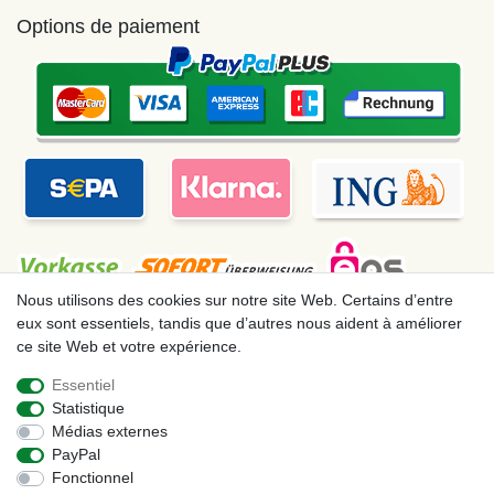
Options de paiement
Nous utilisons des cookies sur notre site Web. Certains d’entre
eux sont essentiels, tandis que d’autres nous aident à améliorer
ce site Web et votre expérience.
Mentions légales
Déclaration de confidentialité
Essentiel
Statistique
Conditions générales
Droit de rétractation
Médias externes
PayPal
Fonctionnel
Contact
Rétracter le contrat ici