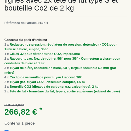
lignes avec 2x tete de fut type S et
bouteille Co2 de 2 kg
Référence de l’article
443904
Contenu du pack d’articles:
1 x
Reducteur de pression, régulateur de pression, détendeur - CO2 pour
Tireuse a biere, 2-ligne, 3bar
1 x
Clé 30-32 pour détendeur de CO2, imperdable
2 x
Raccord tuyau, Nez de robinet 5/8" pour 3/8" - Connecteur à visser pour
conduites de bière et d'air
3 x
Tuyau de bière, conduite de bière, 3/8 ", largeur nominale 6,3 mm (par
mètre)
4 x
Circlip de verrouillage pour tuyau / raccord 3/8"
2 x
Tuyau gaz, tuyau CO2 - ensemble complet, 1.5 m
1 x
Bouteille CO2 (dioxyde de carbone, gaz carbonique), 2 kg
2 x
Tete de fut - fermeture du fût, type s, sortie supérieure (robinet de cave)
RRP 321,80 €
*
266,82 €
Contenu
1
pièce