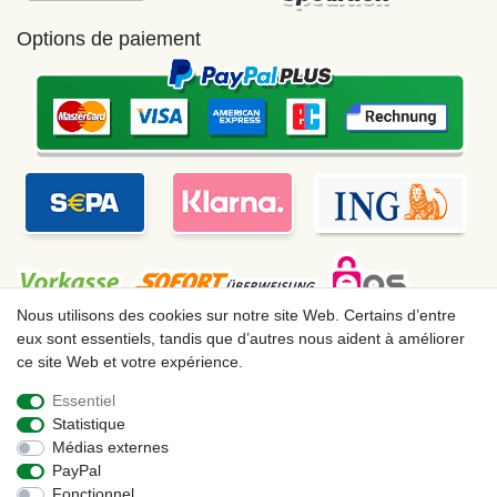
Options de paiement
Nous utilisons des cookies sur notre site Web. Certains d’entre
eux sont essentiels, tandis que d’autres nous aident à améliorer
ce site Web et votre expérience.
Mentions légales
Déclaration de confidentialité
Essentiel
Statistique
Conditions générales
Droit de rétractation
Médias externes
PayPal
Fonctionnel