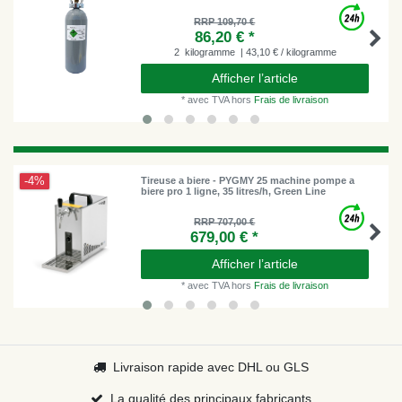
RRP 109,70 €
86,20 € *
2
kilogramme
| 43,10 € / kilogramme
Afficher l’article
*
avec TVA
hors
Frais de livraison
-4%
Tireuse a biere - PYGMY 25 machine pompe a
biere pro 1 ligne, 35 litres/h, Green Line
RRP 707,00 €
679,00 € *
Afficher l’article
*
avec TVA
hors
Frais de livraison
Livraison rapide avec DHL ou GLS
La qualité des principaux fabricants