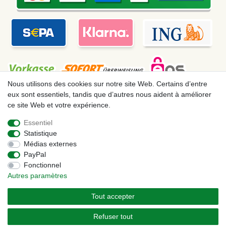
Nous utilisons des cookies sur notre site Web. Certains d’entre
eux sont essentiels, tandis que d’autres nous aident à améliorer
ce site Web et votre expérience.
Mentions légales
Déclaration de confidentialité
Essentiel
Statistique
Conditions générales
Droit de rétractation
Médias externes
PayPal
Fonctionnel
Contact
Rétracter le contrat ici
Autres paramètres
Tout accepter
© Copyright 2026 | Tous droits réservés. – Les prix indiqués par le Vendeur au
moment de la commande sont libellés en Euros TTC. Les conditions s’appliquent aux
Refuser tout
livraisons en France !