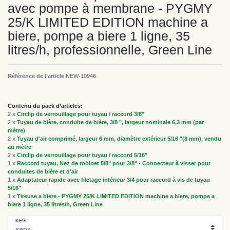
avec pompe à membrane - PYGMY
25/K LIMITED EDITION machine a
biere, pompe a biere 1 ligne, 35
litres/h, professionnelle, Green Line
Référence de l’article
NEW-10946
Contenu du pack d’articles:
2 x
Circlip de verrouillage pour tuyau / raccord 3/8"
2 x
Tuyau de bière, conduite de bière, 3/8 ", largeur nominale 6,3 mm (par
mètre)
2 x
Tuyau d'air comprimé, largeur 6 mm, diamètre extérieur 5/16 "(8 mm), vendu
au mètre
2 x
Circlip de verrouillage pour tuyau / raccord 5/16"
1 x
Raccord tuyau, Nez de robinet 5/8" pour 3/8" - Connecteur à visser pour
conduites de bière et d'air
1 x
Adaptateur rapide avec filetage intérieur 3/4 pour raccord à vis de tuyau
5/16"
1 x
Tireuse a biere - PYGMY 25/K LIMITED EDITION machine a biere, pompe a
biere 1 ligne, 35 litres/h, Green Line
KEG