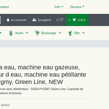
ntact
Info
Service
se connecter
Enregistrer
0
0
0,00 €
Autre
Brassage
Bar
 a eau, machine eau gazeuse,
eur d eau, machine eau pétillante
ygmy, Green Line, NEW
euse avec distributeur - SODA PYGMY, Green Line. Capacité de
maison et bureau.
e
452514