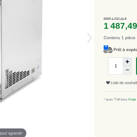
RRP 1 737,11 €
1 487,4
Contenu
1
pièce
Prêt à expéd
Liste de souhai
* avec TVA hors
Frais 
 pour agrandir