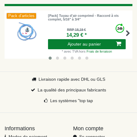
Pack d’articles
[Pack] Tuyau d'air comprimé - Raccord à vis
complet, 5/16" à 3/4"
RRP 18,19 €
14,29 € *
Ajouter au panier
*
avec TVA
hors
Frais de livraison
Livraison rapide avec DHL ou GLS
La qualité des principaux fabricants
Les systèmes "top tap
Informations
Mon compte
Modes de paiement
Se connecter