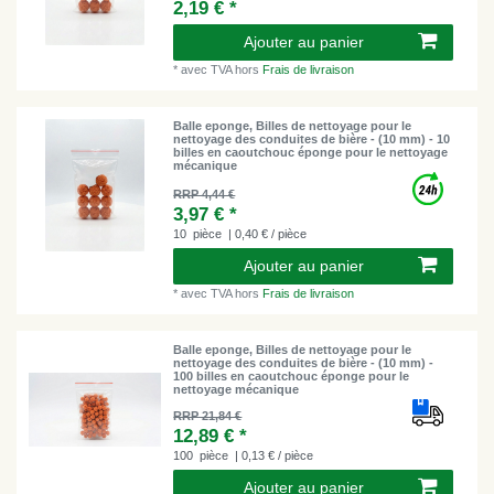
2,19 € *
Ajouter au panier
*
avec TVA
hors
Frais de livraison
Balle eponge, Billes de nettoyage pour le
nettoyage des conduites de bière - (10 mm) - 10
billes en caoutchouc éponge pour le nettoyage
mécanique
RRP 4,44 €
3,97 € *
10
pièce
| 0,40 € / pièce
Ajouter au panier
*
avec TVA
hors
Frais de livraison
Balle eponge, Billes de nettoyage pour le
nettoyage des conduites de bière - (10 mm) -
100 billes en caoutchouc éponge pour le
nettoyage mécanique
RRP 21,84 €
12,89 € *
100
pièce
| 0,13 € / pièce
Ajouter au panier