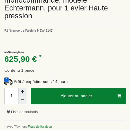
monocommande, modèle
Echtermann, pour 1 evier Haute
pression
Référence de l’article
NEW-3147
RRP 796,60 €
*
625,90 €
Contenu
1
pièce
Prêt à expédier sous 14 jours.
Ajouter au panier
Liste de souhaits
* avec TVA hors
Frais de livraison