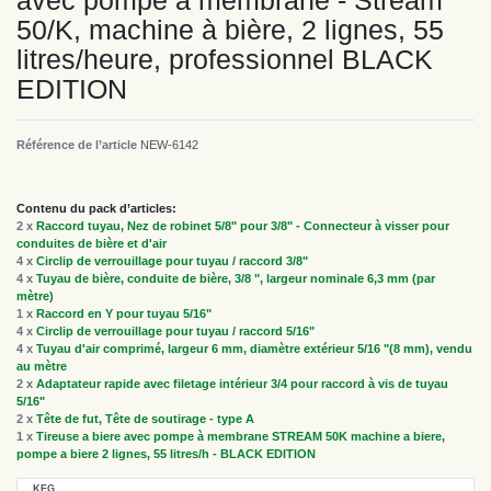
avec pompe à membrane - Stream
50/K, machine à bière, 2 lignes, 55
litres/heure, professionnel BLACK
EDITION
Référence de l’article
NEW-6142
Contenu du pack d’articles:
2 x
Raccord tuyau, Nez de robinet 5/8" pour 3/8" - Connecteur à visser pour
conduites de bière et d'air
4 x
Circlip de verrouillage pour tuyau / raccord 3/8"
4 x
Tuyau de bière, conduite de bière, 3/8 ", largeur nominale 6,3 mm (par
mètre)
1 x
Raccord en Y pour tuyau 5/16"
4 x
Circlip de verrouillage pour tuyau / raccord 5/16"
4 x
Tuyau d'air comprimé, largeur 6 mm, diamètre extérieur 5/16 "(8 mm), vendu
au mètre
2 x
Adaptateur rapide avec filetage intérieur 3/4 pour raccord à vis de tuyau
5/16"
2 x
Tête de fut, Tête de soutirage - type A
1 x
Tireuse a biere avec pompe à membrane STREAM 50K machine a biere,
pompe a biere 2 lignes, 55 litres/h - BLACK EDITION
KEG